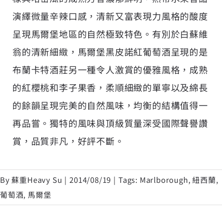
演繹微量辛辣口感，清新又富表現力風格的酸度
呈現馬爾堡地區的自然極致特色。有別於白蘇維
翁的清新細緻，馬爾堡黑皮諾紅葡萄酒呈現的是
布蘭卡特酒莊另一種令人激賞的優雅風格，成熟
的紅櫻桃和李子果香，柔順細緻的單寧以及綿長
的餘韻呈現完美的自然風味，均衡的結構值得一
再品嘗。獨特的風味與頂級質量深受國際聲譽讚
賞，品質非凡，好評不斷。
By
蘇重Heavy Su
|
2014/08/19
|
Tags:
Marlborough
,
紐西蘭
,
葡萄酒
,
馬爾堡