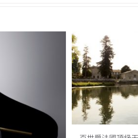
百世
百世爵法國頂級