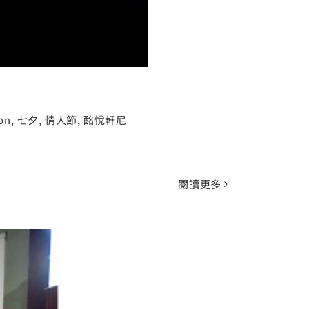
on
,
七夕
,
情人節
,
酩悅軒尼
閱讀更多