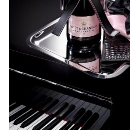
酩悅香檳七夕情人節