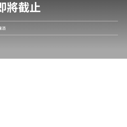
即將截止
釀酒