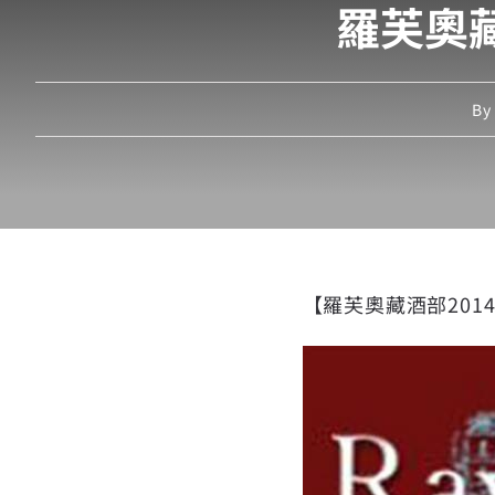
羅芙奧
B
【羅芙奧藏酒部201