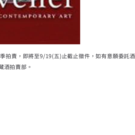
秋季拍賣，即將至9/19(五)止截止徵件，如有意願委
藏酒拍賣部。