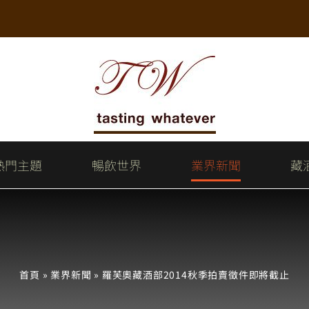
熱門主題
暢飲世界
業界新聞
藏
首頁
»
業界新聞
»
羅芙奧藏酒部2014秋季拍賣徵件即將截止