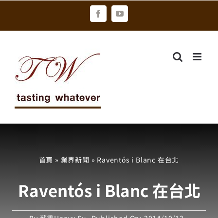
Skip
Facebook
YouTube
to
content
首頁
»
業界新聞
»
Raventós i Blanc 在台北
Raventós i Blanc 在台北