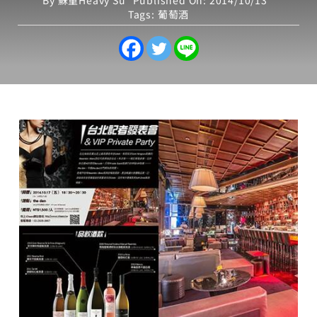
By
蘇重Heavy Su
Published On: 2014/10/13
Tags:
葡萄酒