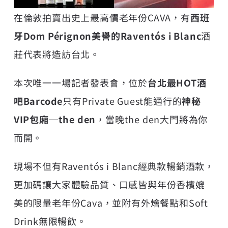
在倫敦拍賣出史上最高價老年份CAVA，有
西班
牙Dom Pérignon美譽的Raventós i Blanc
酒
莊代表將造訪台北。
本次唯一一場記者發表會，位於
台北最HOT酒
吧Barcode
只有Private Guest能通行的
神秘
VIP包廂─the den
，當晚the den大門將為你
而開。
現場不但有Raventós i Blanc經典款暢銷酒款，
更加碼讓大家體驗品質、口感皆與年份香檳媲
美的限量老年份Cava，並附有外燴餐點和Soft
Drink無限暢飲。