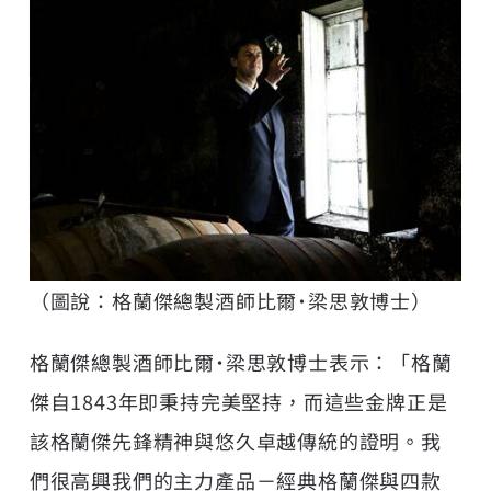
（圖說：格蘭傑總製酒師比爾˙梁思敦博士）
格蘭傑總製酒師比爾˙梁思敦博士表示：「格蘭
傑自1843年即秉持完美堅持，而這些金牌正是
該格蘭傑先鋒精神與悠久卓越傳統的證明。我
們很高興我們的主力產品－經典格蘭傑與四款