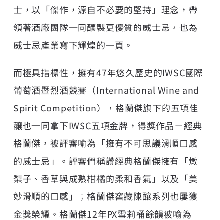
士，以「傑作，源自不必要的堅持」理念，帶
領著酒廠團隊一同釀製更優質的威士忌，也為
威士忌產業寫下輝煌的一頁。
而極具指標性，擁有47年悠久歷史的IWSC國際
葡萄酒暨烈酒競賽（International Wine and
Spirit Competition），格蘭傑旗下的五項佳
釀也一同拿下IWSC五項金牌，得獎作品－經典
格蘭傑，被評審喻為「擁有不可思議滑順口感
的威士忌」。評審們稱讚經典格蘭傑擁有「燉
梨子、香草與成熟柑橘的柔和香氣」以及「美
妙滑順的口感」；格蘭傑窖藏陳釀系列也屢獲
金獎榮耀。格蘭傑12年PX雪莉桶餘韻被喻為