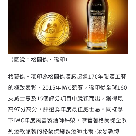
（圖說：格蘭傑•稀印）
格蘭傑•稀印為格蘭傑酒廠超過170年製酒工藝
的極致表彰，2016年IWC競賽，稀印從全球160
支威士忌及15個評分項目中脫穎而出，獲得最
高97分高分，評選為年度最佳威士忌。同樣拿
下IWC年度風雲製酒師殊榮，掌管著格蘭傑全系
列酒款釀製的格蘭傑總製酒師比爾˙梁思敦博