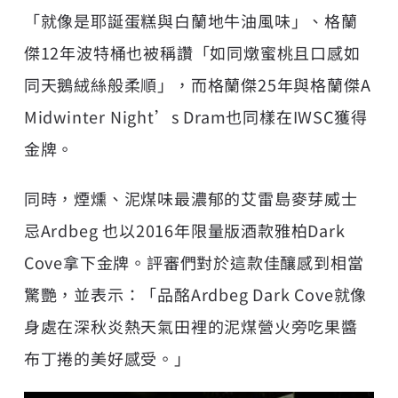
「就像是耶誕蛋糕與白蘭地牛油風味」、格蘭
傑12年波特桶也被稱讚「如同燉蜜桃且口感如
同天鵝絨絲般柔順」，而格蘭傑25年與格蘭傑A
Midwinter Night’s Dram也同樣在IWSC獲得
金牌。
同時，煙燻、泥煤味最濃郁的艾雷島麥芽威士
忌Ardbeg 也以2016年限量版酒款雅柏Dark
Cove拿下金牌。評審們對於這款佳釀感到相當
驚艷，並表示：「品酩Ardbeg Dark Cove就像
身處在深秋炎熱天氣田裡的泥煤營火旁吃果醬
布丁捲的美好感受。」