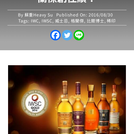
By
蘇重Heavy Su
Published On: 2016/08/30
Tags:
IWC
,
IWSC
,
威士忌
,
格蘭傑
,
比爾博士
,
稀印