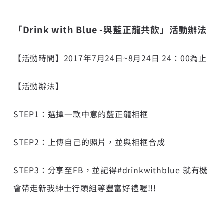
「Drink with Blue -與藍正龍共飲」活動辦法
【活動時間】
2017
年
7
月
24
日
~8
月
24
日
24
：
00
為止
【活動辦法】
STEP1：選擇一款中意的藍正龍相框
STEP2：上傳自己的照片，並與相框合成
STEP3：分享至FB，並記得#drinkwithblue 就有機
會帶走新我紳士行頭組等豐富好禮喔!!!