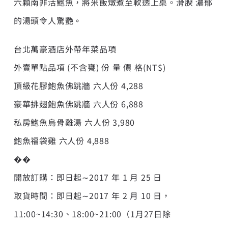
六顆南非活鮑魚，將米飯燉煮至軟透上桌。滑腴 濃郁
的湯頭令人驚艷。
台北萬豪酒店外帶年菜品項
外賣單點品項 (不含甕) 份 量 價 格(NT$)
頂級花膠鮑魚佛跳牆 六人份 4,288
豪華排翅鮑魚佛跳牆 六人份 6,888
私房鮑魚烏骨雞湯 六人份 3,980
鮑魚福袋雞 六人份 4,888
��
開放訂購：即日起∼2017 年 1 月 25 日
取貨時間：即日起∼2017 年 2 月 10 日，
11:00~14:30、18:00~21:00（1月27日除