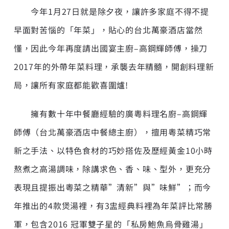
今年1月27日就是除夕夜，讓許多家庭不得不提
早面對苦惱的「年菜」，貼心的台北萬豪酒店當然
懂，因此今年再度請出國宴主廚–高鋼輝師傅，操刀
2017年的外帶年菜料理，承襲去年精髓，開創料理新
局，讓所有家庭都能歡喜圍爐!
擁有數十年中餐廳經驗的廣粵料理名廚–高鋼輝
師傅（台北萬豪酒店中餐總主廚），擅用粵菜精巧常
新之手法、以特色食材的巧妙搭佐及歷經黃金10小時
熬煮之高湯調味，除講求色、香、味、型外，更充分
表現且提振出粵菜之精華”清新”與”味鮮”；而今
年推出的4款煲湯裡，有3盅經典料裡為年菜評比常勝
軍，包含2016 冠軍雙子星的「私房鮑魚烏骨雞湯」