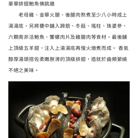
豪華排翅鮑魚佛跳牆
老母雞、金華火腿、後腿肉熬煮至少八小時成上
湯湯底，另將甕中舖入蹄筋、冬菇、瑤柱、珠婆參、
六顆南非活鮑魚、響螺肉片及雞腿肉等食材，最後舖
上頂級五羊翅，注入上湯湯底再慢火燉煮而成。 香氣
醇厚湯頭搭佐柔嫩腴滑的頂級排翅，造就於齒頰縈繞
不絕之美味。