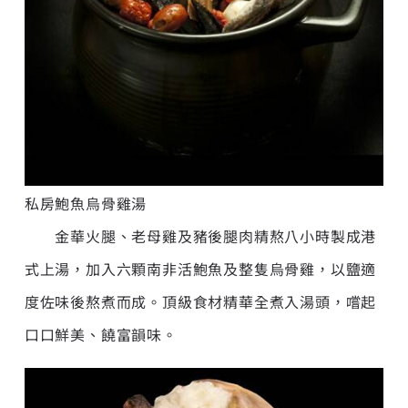
私房鮑魚烏骨雞湯
金華火腿、老母雞及豬後腿肉精熬八小時製成港
式上湯，加入六顆南非活鮑魚及整隻烏骨雞，以鹽適
度佐味後熬煮而成。頂級食材精華全煮入湯頭，嚐起
口口鮮美、饒富韻味。