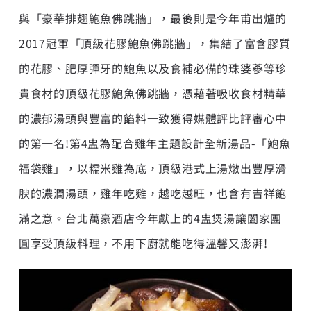
與「豪華排翅鮑魚佛跳牆」，最後則是今年甫出爐的
2017冠軍「頂級花膠鮑魚佛跳牆」，集結了富含膠質
的花膠、肥厚彈牙的鮑魚以及食補必備的珠婆蔘等珍
貴食材的頂級花膠鮑魚佛跳牆，憑藉著吸收食材精華
的濃郁湯頭與豐富的餡料一致獲得媒體評比評審心中
的第一名!第4盅為配合雞年主題設計全新湯品-「鮑魚
福袋雞」，以糯米雞為底，頂級港式上湯燉出豐厚滑
腴的濃潤湯頭，雞年吃雞，越吃越旺，也含有吉祥飽
滿之意。台北萬豪酒店今年獻上的4盅煲湯讓闔家團
圓享受頂級料理，不用下廚就能吃得溫馨又澎湃!