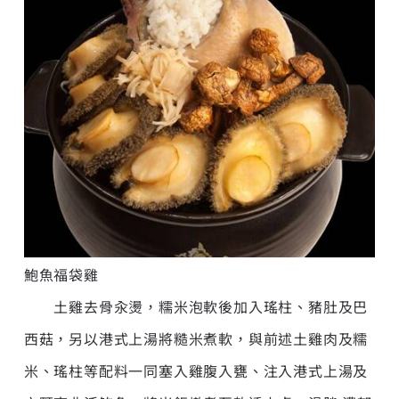
鮑魚福袋雞
土雞去骨汆燙，糯米泡軟後加入瑤柱、豬肚及巴
西菇，另以港式上湯將糙米煮軟，與前述土雞肉及糯
米、瑤柱等配料一同塞入雞腹入甕、注入港式上湯及