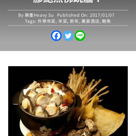
By
蘇重Heavy Su
Published On: 2017/01/07
Tags:
外帶年菜
,
年菜
,
新年
,
萬豪酒店
,
鮑魚