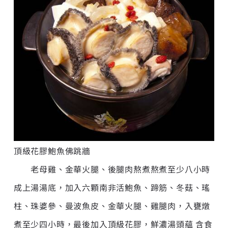
頂級花膠鮑魚佛跳牆
老母雞、金華火腿、後腿肉熬煮熬煮至少八小時
成上湯湯底，加入六顆南非活鮑魚、蹄筋、冬菇、瑤
柱、珠婆參、曼波魚皮、金華火腿、雞腿肉，入甕燉
煮至少四小時，最後加入頂級花膠，鮮濃湯頭蘊 含食