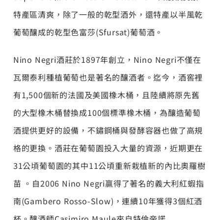
特產區清爽，除了一般的乾型酒外，還特產以半風乾
葡萄釀成的乾型色富莎(Sfursat)葡萄酒。
Nino Negri酒莊於1897年創立，Nino Negri不僅在
瓦爾泰利種植葡萄也是著名的釀酒者。迄今，酒窖裡
有1,500個新的法國及美國橡木桶，且陸續將原先舊
的大型橡木桶替換成100個標準橡木桶，為釀造葡萄
酒提供更好的設備，不鏽鋼桶與發酵容器也做了高規
格的更換。酒莊在葡萄園投入大量的資源，近期更在
31公頃葡萄園的其中11公頃重新栽植新的內比奧羅樹
苗 。自2006 Nino Negri贏得了著名的義大利紅蝦指
南(Gambero Rosso-Slow)，連續10年獲得3個紅酒
杯。釀酒師Casimiro Maule來自特倫帝諾