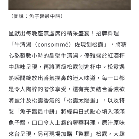
（圖說：魚子醬最中餅）
呈獻出每晚座無虛席的精采盛宴！招牌料理
「牛清湯（consommé）佐現刨松露」，將精
心熬製數小時的晶瑩牛清湯，優雅盛於紅酒杯
中趣味呈現，再將頂級松露刨進杯中。松露遇
熱瞬間綻放出香氣撲鼻的迷人味道，每一口都
是令人陶醉的奢侈享受，還有完美結合香濃欲
滴蛋汁及松露香氣的「松露太陽蛋」，以及特
製「魚子醬最中餅」將經典日式點心填入滿滿
魚子醬，口口令人上癮的奢華料理，原汁原味
來台呈現，另可現場加購「整顆」松露，大肆