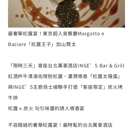
最奢華松露宴！東京超人氣餐廳Margotto e
Baciare「松露王子」加山賢太
「限時三天」客座台北萬豪酒店INGE’S Bar & Grill
紅酒杯牛清湯佐現刨松露、濃潤噴香「松露太陽蛋」
與INGE’S主廚翁士峻聯手打造「客座限定」炭火烤
牛排
松露 x 炭火 勾引味蕾的誘人噴香宴
不容錯過的奢華松露宴！最時髦的台北萬豪酒店