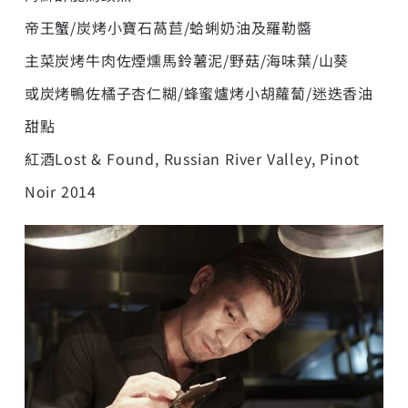
帝王蟹/炭烤小寶石萵苣/蛤蜊奶油及羅勒醬
主菜炭烤牛肉佐煙燻馬鈴薯泥/野菇/海味葉/山葵
或炭烤鴨佐橘子杏仁糊/蜂蜜爐烤小胡蘿蔔/迷迭香油
甜點
紅酒Lost & Found, Russian River Valley, Pinot
Noir 2014