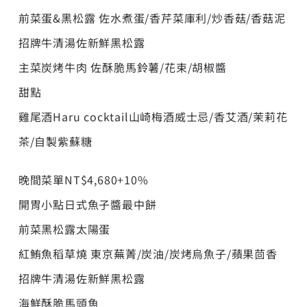
前菜蛋&黑松露 佐水煮蛋/香芹菜庫利/炒香菇/香菇泥
招牌牛清湯佐新鮮黑松露
主菜炭烤牛肉 佐酥脆馬鈴薯/花束/胡椒醬
甜點
雞尾酒Haru cocktail山崎梅酒威士忌/香艾酒/茉莉花
茶/自製紫蘇糖
晚間菜單NT$4,680+10%
開胃小點日式魚子醬最中餅
前菜黑松露太陽蛋
紅鮪魚稻草燒 東京蕪菁/炭油/炭烤烏魚子/蘋果茴香
招牌牛清湯佐新鮮黑松露
海鮮酥脆馬頭魚