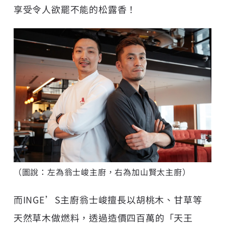
享受令人欲罷不能的松露香！
（圖說：左為翁士峻主廚，右為加山賢太主廚）
而INGE’S主廚翁士峻擅長以胡桃木、甘草等
天然草木做燃料，透過造價四百萬的「天王