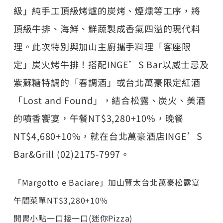
級」純手工頂級烤爐的炭烤、煙燻等工序，將
頂級牛排、海鮮、鮮蔬製成香氣四溢的現代料
理。此次特別與加山主廚攜手料理「客座限
定」炭火烤牛排！搭配INGE’S Bar以威士忌及
紫蘇糖特調的「春調酒」或台北萬豪限定紅酒
「Lost and Found」，結合松露、炭火、美酒
的噴香饗宴，午餐NT$3,280+10%，晚餐
NT$4,680+10%，就在台北萬豪酒店INGE’S
Bar&Grill (02)2175-7997。
「Margotto e Baciare」加山賢太台北萬豪松露宴
午間菜單NT$3,280+10%
開胃小點一口接一口(迷你Pizza)