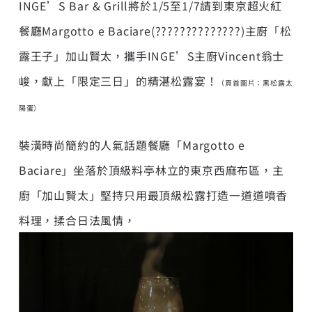
INGE’S Bar & Grill將於1/5至1/7請到東京超火紅
餐廳Margotto e Baciare(??????????????)主廚「松
露王子」加山賢太，攜手INGE’S主廚Vincent翁士
峻，獻上「限定三日」的精湛松露宴！
（頁首圖片：黑松露太
陽蛋）
裝潢時尚簡約的人氣話題餐廳「Margotto e
Baciare」坐落於頂級料亭林立的東京西麻布區，主
廚「加山賢太」堅持只用最頂級松露打造一道道噴香
料理，揉合日法風情，