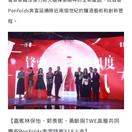
Penfolds奔富延續將近兩個世紀的釀酒藝術和創新歷
程。
【嘉賓林保怡、郭羨妮、黃齡與TWE高層共同
慶祝Penfolds奔富特瓶518上市】