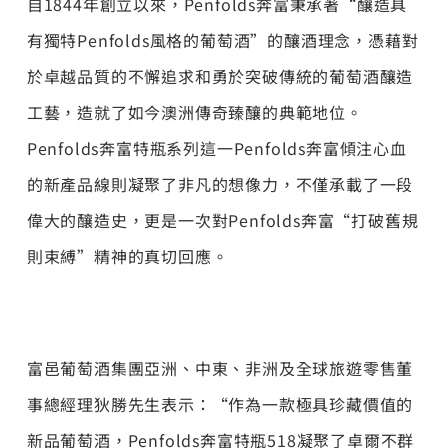
自1844年創立以來，Penfolds奔富秉承著“釀造具
有獨特Penfolds風格的葡萄酒”的釀酒理念，憑藉對
於卓越品質的不懈追求和勇於突破傳統的葡萄酒釀造
工藝，造就了如今澳洲傳奇臻釀的典範地位。
Penfolds奔富特瓶系列這一Penfolds奔富傾注心血
的新產品線則凝聚了非凡的想像力，不僅承載了一段
偉大的釀造史，更是一次對Penfolds奔富“打破舊規
則束縛”精神的真切回應。
富邑葡萄酒集團亞洲、中東、非洲及全球旅遊零售董
事總經理狄勝先生表示：“作為一款極具珍藏價值的
新品葡萄酒，Penfolds奔富特瓶518凝聚了卓爾不群