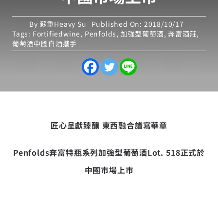
By
蘇重Heavy Su
Published On: 2018/10/17
Tags:
Fortifiedwine
,
Penfolds
,
加強型葡萄酒
,
奔富酒莊
,
葡萄酒中國白酒攜手
匠心呈獻臻釀 東西融合譜寫華章
Penfolds
奔富特瓶系列加強型葡萄酒
Lot. 518
正式於
中國市場
上市