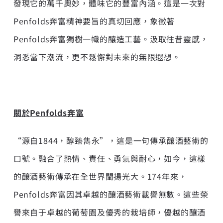
發現它的萬千奧妙，體味它的豐富內涵。這是一次對
Penfolds奔富精神要旨的真切回應，象徵著
Penfolds奔富獨樹一幟的釀造工藝。汲取往昔靈感，
洞悉當下潮流，更不鬆懈對未來的無限遐想。
關於Penfolds奔富
“源自1844，醇臻雋永”，這是一句傳承釀酒藝術的
口號。融合了熱情、責任、勇氣與耐心，如今，這樣
的釀酒藝術傳承在全世界闡揚光大。174年來，
Penfolds奔富因其卓越的釀酒藝術載譽無數。這些榮
譽來自于卓越的葡萄園及優秀的栽培師，優越的釀酒