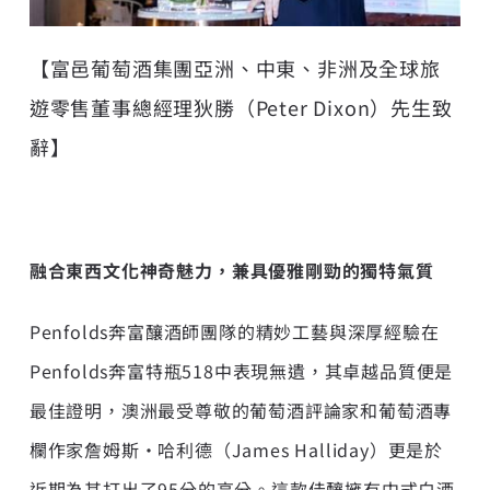
【富邑葡萄酒集團亞洲、中東、非洲及全球旅
遊零售董事總經理狄勝（Peter Dixon）先生致
辭】
融合東西文化神奇魅力，
兼
具優雅剛勁的獨特氣質
Penfolds奔富釀酒師團隊的精妙工藝與深厚經驗在
Penfolds奔富特瓶518中表現無遺，其卓越品質便是
最佳證明，澳洲最受尊敬的葡萄酒評論家和葡萄酒專
欄作家詹姆斯·哈利德（James Halliday）更是於
近期為其打出了95分的高分。這款佳釀擁有中式白酒