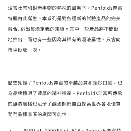
淩雲壯志和對新事物的熱枕的鼓舞下，Penfolds奔富
特瓶由此誕生。本系列是對各種新的試驗產品的完美
融合, 跳出餐酒定義的束縛。其中一些產品將不間斷
地推出，而也有一些因為其稀有的酒液屬性，只會向
市場投放一次。
歷史見證了Penfolds奔富的卓越品質和絕妙口感，也
為品牌積澱了豐厚的精神遺產。Penfolds奔富所傳承
的釀造風格也賦予了釀酒師們自由探索世界各地優質
葡萄品種產區的廣闊可能性：
• 緊隨Lot. 1990和Lot. 518，Penfolds奔富特