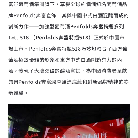
富邑葡萄酒集團旗下，享譽全球的澳洲知名葡萄酒品
牌Penfolds奔富宣佈，其與中國中式白酒混釀而成的
創新力作——加強型葡萄酒
Penfolds
奔富特瓶系列
Lot. 518
（Penfolds
奔富特瓶
518
）
正式於中國市
場上市。Penfolds奔富特瓶518巧妙地融合了西方葡
萄酒極致優雅的形象和東方中式白酒剛勁有力的內
涵，體現了大膽突破的釀酒嘗試，為中國消費者呈獻
兼具Penfolds奔富深厚釀造底蘊和創新品牌精神的嶄
新體驗。