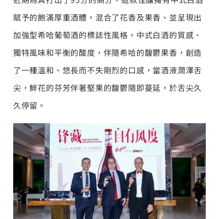
賦予的飽滿厚重酒體，混合了花香及果香、並呈現出
加強型希哈葡萄酒的標誌性風格。中式白酒的質感、
獨特風味和平衡的酸度，伴隨希哈的馥鬱果香，創造
了一種溫和、悠長而不失剛烈的口感，當酒液潤澤舌
尖，鮮花的芬芳伴著堅果的馥鬱隨即蔓延，於舌尖久
久停留。