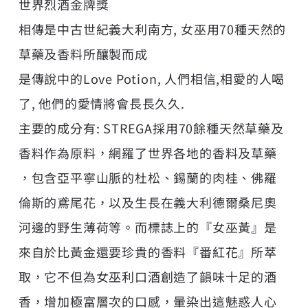
世界烈酒金牌獎
相傳是中古世紀義大利南方, 女巫用70種天然的
草藥及香料所釀製而成
是傳說中的Love Potion, 人們相信,相愛的人喝
了, 他們的愛情將會長長久久.
主要的成分有: STREGA採用70餘種天然草藥及
香料作為原料，網羅了世界各地的香料及草藥
，包含亞平寧山脈的杜松、錫蘭的肉桂、佛羅
倫斯的鳶尾花，以及生長在義大利德爾桑尼奧
河邊的野生薄荷等。而標誌上的『女巫黃』是
來自於比黃金還要珍貴的香料『番紅花』所萃
取，它不但為女巫利口酒創造了韻味十足的酒
香，增加極富層次的口感，暈染出這魅惑人心