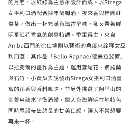
的月老，以紅線為主意象設計而成。以Strega
女巫利口酒配合陳年蘭姆酒、夜來香與桂圓紅
棗茶，做出一杯充滿台灣古早味，卻又帶著鮮
明番紅花香氣的創意特調。季軍得主，來自
Amba西門的徐仕墉則以藝術的角度來詮釋女巫
利口酒，其作品「Bello Raphae/優美拉斐爾」
以拉斐爾的畫作為主題，運用鳶尾花、紫羅蘭
與石竹、小黃瓜去誘發出Strega女巫利口酒豐
富的花香與香料風味，並另外挑選了阿里山的
金萱烏龍來平衡酒體，融入台灣鮮明在地特色
同時尾韻帶出綿長的甘美口感，讓人不禁想要
再來一杯。