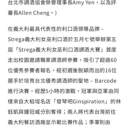
台北市調酒協會榮譽理事長Amy Yen，以及評
審長Allen Cheng。)
在義大利最具代表性的利口酒領導品牌 –
Strega義大利女巫利口酒於五月七號舉辦第五
屆「Strega義大利女巫利口酒調酒大賽」首度
走出校園邀請職業調酒師參賽，吸引了超過60
位優秀參賽者報名，經初選後脫穎而出的16位
選手於培育台北優秀調酒師的聖地 – Barcode
進行決賽，經歷5小時的激戰，冠軍與亞軍由同
樣來自大稻埕名店「發琴吧Ginspiration」的林
鈺凱與鍾冠威分別奪得；兩人將代表台灣前往
義大利餐訪酒廠並示範比賽作品；季軍則由