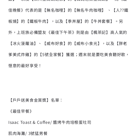
佳晚餐》代表的是【無名咖哩】的【無名牛肉咖哩】 、【人??鐵
板燒】的【鐵板牛肉】，以及【季丼屋】的【牛丼套餐】。另
外，上班族必備盟友《最佳下午茶》則是由【楓茶記】高人氣的
【冰火菠蘿油】、【威布好食】的【威布小食光】，以及【胖老
爹美式炸雞】的【5號全家餐】獲選；週末就是要吃美食聽好歌，
愜意的最好享受！
【戶戶送美食金賞獎】名單：
《最佳早餐》
Isaac Toast & Coffee/ 醬烤牛肉培根蛋吐司
肌肉海灘/ 3號猛男餐