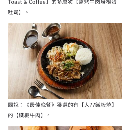
Toast & Coffee】的多層次【醬烤牛肉培根蛋
吐司】。
圖說：《最佳晚餐》獲選的有【人??鐵板燒】
的【鐵板牛肉】。