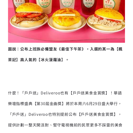
圖說：公布上班族必備盟友《最佳下午茶》，入選的其一為【楓
茶記】高人氣的【冰火菠蘿油】。
什麼！「戶戶送」Deliveroo也有【戶戶送美食金賞獎】！華語
樂壇指標盛典【第30屆金曲獎】將於本周六6月29日盛大舉行，
「戶戶送」Deliveroo也特別提前公布【戶戶送美食金賞獎】，
提供計劃一整天開派對、堅守電視機前的民眾更多不踩雷的美食