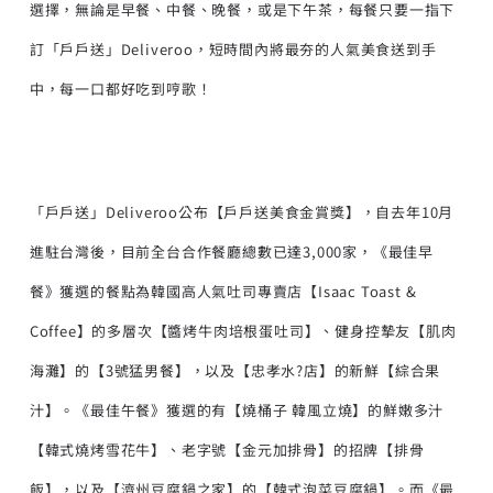
選擇，無論是早餐、中餐、晚餐，或是下午茶，每餐只要一指下
訂「戶戶送」Deliveroo，短時間內將最夯的人氣美食送到手
中，每一口都好吃到哼歌！
「戶戶送」Deliveroo公布【戶戶送美食金賞獎】，自去年10月
進駐台灣後，目前全台合作餐廳總數已達3,000家，《最佳早
餐》獲選的餐點為韓國高人氣吐司專賣店【Isaac Toast &
Coffee】的多層次【醬烤牛肉培根蛋吐司】、健身控摯友【肌肉
海灘】的【3號猛男餐】，以及【忠孝水?店】的新鮮【綜合果
汁】。《最佳午餐》獲選的有【燒桶子 韓風立燒】的鮮嫩多汁
【韓式燒烤雪花牛】、老字號【金元加排骨】的招牌【排骨
飯】，以及【濟州豆腐鍋之家】的【韓式泡菜豆腐鍋】。而《最