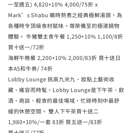
一至週五) 4,820+10% 4,000/75折 x
Mark’s Shabu 曠時熬煮之經典極鮮湯頭，為
各種時令頂級食材賦味。尊榮備至的極湛鍋物
體驗。 牛豬雙主食午餐 1,250+10% 1,100/8折
買十送一/72折
海鮮午晚餐 2,200+10% 2,000/83折 買十送日
本A5和牛券/ 74折
Lobby Lounge 挑高九米九、妝點上藝術收
藏、雍容而時髦，Lobby Lounge是下午茶、飲
酒、商談、輕食的最佳場域，忙碌時刻中最舒
緩的休憩空間。 雙人下午茶買十送二
1,980+10%/一套 83折 買五送一/83折
買十送三/77折