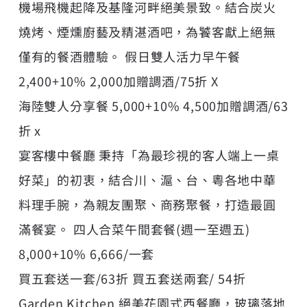
機場飛機起降及基隆河畔絕美景致。結合炭火
燒烤、煙燻廚藝及精湛酒吧，為饕客獻上絕無
僅有的餐酒體驗。 假日雙人活力早午餐
2,400+10% 2,000加贈調酒/75折 X
海陸雙人分享餐 5,000+10% 4,500加贈調酒/63
折 x
宴客樓中餐廳 秉持「為最珍視的客人端上一桌
好菜」的初衷，結合川、滬、台、粵各地中華
料理手腕，為親友團聚、商務聚餐，打造最圓
滿餐宴。 四人合菜午間套餐(週一至週五)
8,000+10% 6,666/一套
買五套送一套/63折 買五套送兩套/ 54折
Garden Kitchen 絕美花園式西餐廳，玻璃落地