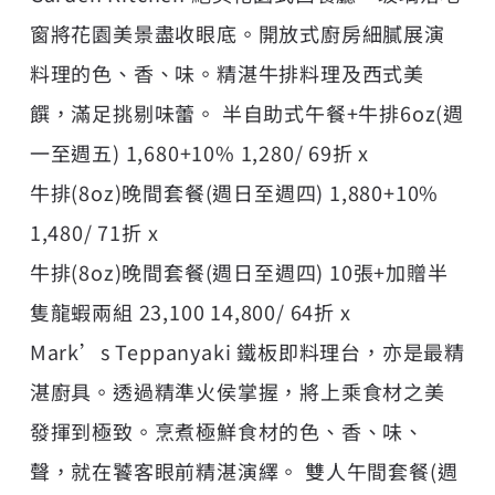
窗將花園美景盡收眼底。開放式廚房細膩展演
料理的色、香、味。精湛牛排料理及西式美
饌，滿足挑剔味蕾。 半自助式午餐+牛排6oz(週
一至週五) 1,680+10% 1,280/ 69折 x
牛排(8oz)晚間套餐(週日至週四) 1,880+10%
1,480/ 71折 x
牛排(8oz)晚間套餐(週日至週四) 10張+加贈半
隻龍蝦兩組 23,100 14,800/ 64折 x
Mark’s Teppanyaki 鐵板即料理台，亦是最精
湛廚具。透過精準火侯掌握，將上乘食材之美
發揮到極致。烹煮極鮮食材的色、香、味、
聲，就在饕客眼前精湛演繹。 雙人午間套餐(週