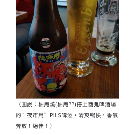
（圖說：柚庵燒(柚庵??)搭上酉鬼啤酒場
的”夜市用”PILS啤酒，清爽暢快，香氣
奔放！絕佳！）