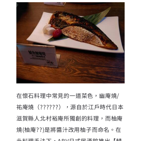
在懷石料理中常見的一道菜色，幽庵燒/
祐庵燒（??????），源自於江戶時代日本
滋賀縣人北村裕庵所獨創的料理，而柚庵
燒(柚庵??)是將醬汁改用柚子而命名。在
此料理手法下，ABV日式居酒館推出【鯖