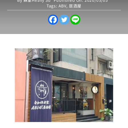
By
蘇重Heavy Su
Published On: 2020/03/05
Tags:
ABV
,
居酒屋