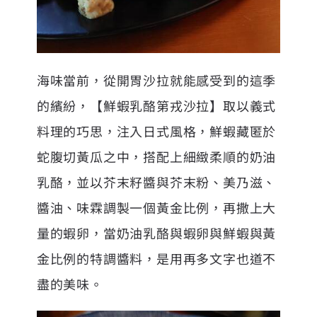
海味當前，從開胃沙拉就能感受到的這季
的繽紛，【鮮蝦乳酪第戎沙拉】取以義式
料理的巧思，注入日式風格，鮮蝦藏匿於
蛇腹切黃瓜之中，搭配上細緻柔順的奶油
乳酪，並以芥末籽醬與芥末粉、美乃滋、
醬油、味霖調製一個黃金比例，再撒上大
量的蝦卵，當奶油乳酪與蝦卵與鮮蝦與黃
金比例的特調醬料，是用再多文字也道不
盡的美味。