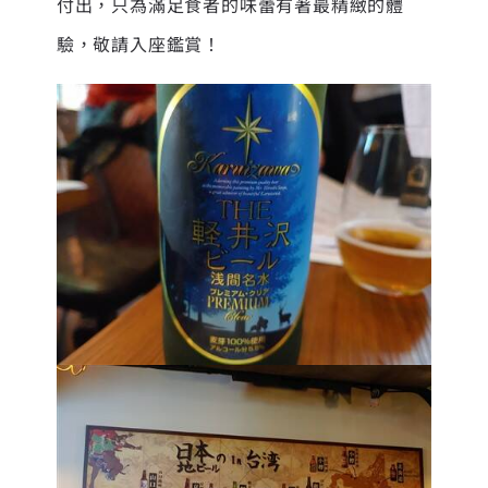
付出，只為滿足食者的味蕾有著最精緻的體
驗，敬請入座鑑賞！