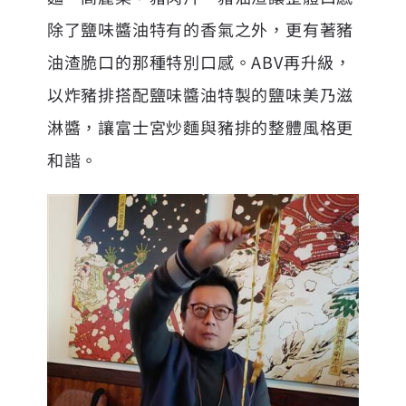
除了鹽味醬油特有的香氣之外，更有著豬
油渣脆口的那種特別口感。ABV再升級，
以炸豬排搭配鹽味醬油特製的鹽味美乃滋
淋醬，讓富士宮炒麵與豬排的整體風格更
和諧。