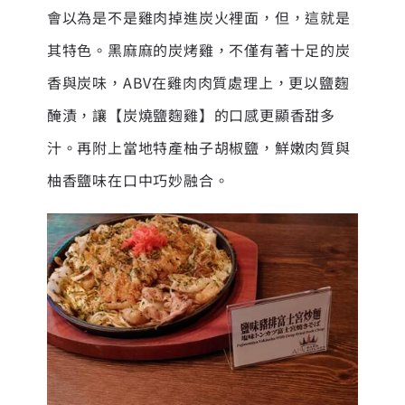
會以為是不是雞肉掉進炭火裡面，但，這就是
其特色。黑麻麻的炭烤雞，不僅有著十足的炭
香與炭味，ABV在雞肉肉質處理上，更以鹽麴
醃漬，讓【炭燒鹽麴雞】的口感更顯香甜多
汁。再附上當地特產柚子胡椒鹽，鮮嫩肉質與
柚香鹽味在口中巧妙融合。