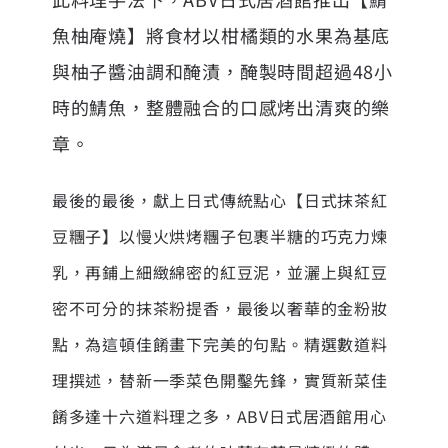
魚柚庵燒】將食材以柑橘類的水果為基底
與柚子醬油調和醃漬，醃製時間超過48小
時的鯖魚，整體融合的口感烤出清爽的樂
章。
最後的最後，獻上日式傳統點心【日式抹茶紅
豆糰子】以慢火烘烤糰子包裹半糖的巧克力煉
乳，再鋪上細緻綿密的紅豆泥，並灑上與紅豆
密不可分的抹茶粉提香，最後以奢華的金粉妝
點，為這頓佳餚畫下完美的句點。精選數道料
理撰述，替新一季菜色開鑿先鋒，實質新菜佳
餚多達十六道料理之多，ABV日式居酒館用心