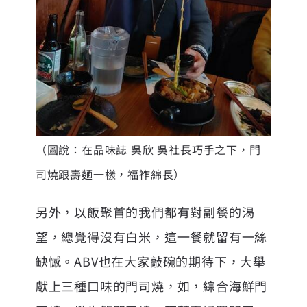
（圖說：在品味誌 吳欣 吳社長巧手之下，門
司燒跟壽麵一樣，福祚綿長）
另外，以飯聚首的我們都有對副餐的渴
望，總覺得沒有白米，這一餐就留有一絲
缺憾。ABV也在大家敲碗的期待下，大舉
獻上三種口味的門司燒，如，綜合海鮮門