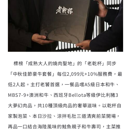
標榜「成熟大人的燒肉聖地」的「老乾杯」同步
「中秋佳節豪牛套餐」每位2,099元+10%服務費，最
低2人起。主打老饕首選，一餐品嚐A5級日本和牛、
MBS7-9+澳洲和牛、西班牙Bellota等級伊比利豬3
大夢幻肉品，共10種頂級肉品的奢華滋味。以乾杯自
家製泡菜、本日沙拉、涼拌毛肚三道清爽前菜開場，
再品一口結合海陸風味的鮭魚親子和牛壽司，主菜推