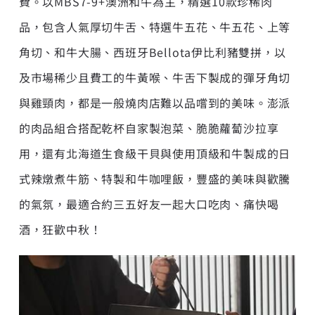
費。以MBS7-9+澳洲和牛為主，精選10款珍稀肉
品，包含人氣厚切牛舌、特選牛五花、牛五花、上等
角切、和牛大腸、西班牙Bellota伊比利豬雙拼，以
及市場稀少且費工的牛黃喉、牛舌下製成的彈牙角切
與雞頸肉，都是一般燒肉店難以品嚐到的美味。澎派
的肉品組合搭配乾杯自家製泡菜、脆脆蘿蔔沙拉享
用，還有北海道生食級干貝與使用頂級和牛製成的日
式辣燉煮牛筋、特製和牛咖哩飯，豐盛的美味與歡騰
的氣氛，最適合約三五好友一起大口吃肉、痛快喝
酒，狂歡中秋！