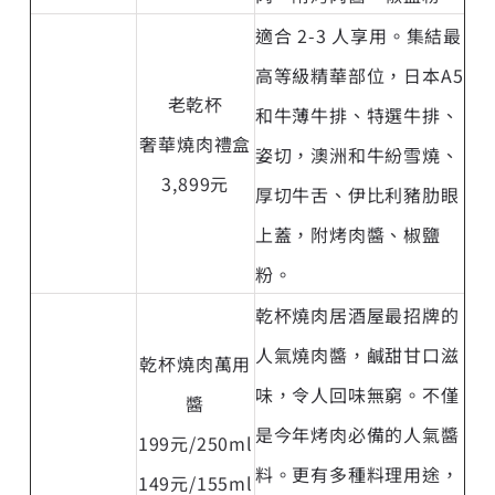
適合 2-3 人享用。集結最
高等級精華部位，日本A5
老乾杯
和牛薄牛排、特選牛排、
奢華燒肉禮盒
姿切，澳洲和牛紛雪燒、
3,899元
厚切牛舌、伊比利豬肋眼
上蓋，附烤肉醬、椒鹽
粉。
乾杯燒肉居酒屋最招牌的
人氣燒肉醬，鹹甜甘口滋
乾杯燒肉萬用
味，令人回味無窮。不僅
醬
是今年烤肉必備的人氣醬
199元/250ml
料。更有多種料理用途，
149元/155ml