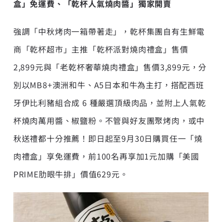
盒」免運費、「乾杯人氣燒肉醬」獨家開賣
強調「中秋烤肉一箱帶著走」，乾杯集團自有生鮮電
商「乾杯超市」主推「乾杯派對燒肉禮盒」售價
2,899元與「老乾杯奢華燒肉禮盒」售價3,899元，分
別以MB8+澳洲和牛、A5日本和牛為主打，搭配西班
牙伊比利豬組合成 6 種嚴選頂級肉品，並附上人氣乾
杯燒肉萬用醬、椒鹽粉。不管與好友團聚烤肉，或中
秋送禮都十分推薦！即日起至9月30日購買任一「燒
肉禮盒」享免運費，前100名再享加1元加購「美國
PRIME肋眼牛排」價值629元。