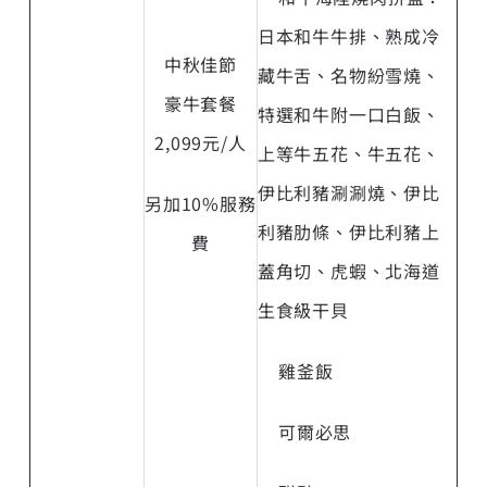
日本和牛牛排、熟成冷
中秋佳節
藏牛舌、名物紛雪燒、
豪牛套餐
特選和牛附一口白飯、
2,099元/人
上等牛五花、牛五花、
伊比利豬涮涮燒、伊比
另加10%服務
利豬肋條、伊比利豬上
費
蓋角切、虎蝦、北海道
生食級干貝
雞釜飯
可爾必思