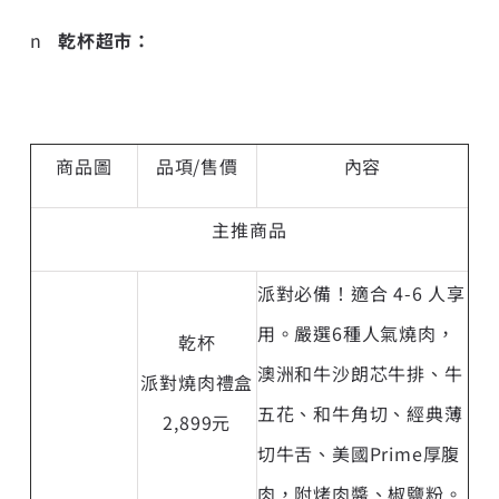
n
乾杯超市：
商品圖
品項/售價
內容
主推商品
派對必備！適合 4-6 人享
用。嚴選6種人氣燒肉，
乾杯
澳洲和牛沙朗芯牛排、牛
派對燒肉禮盒
五花、和牛角切、經典薄
2,899元
切牛舌、美國Prime厚腹
肉，附烤肉醬、椒鹽粉。