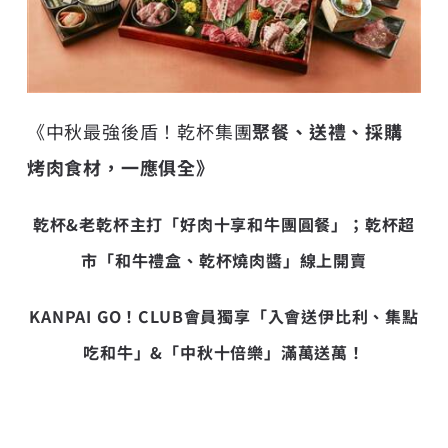
《中秋最強後盾！乾杯集團
聚餐、送禮、採購
烤肉食材，一應俱全》
乾杯
&
老乾杯
主打「好肉十享
和牛團圓餐」；乾杯超
市「和牛禮盒、乾杯燒肉醬」線上開賣
KANPAI GO
！
CLUB
會員獨享「入會送伊比利、集點
吃和牛」
&
「
中秋十倍樂」滿萬送萬！