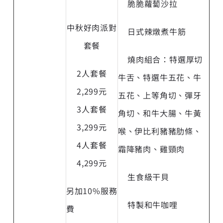
脆脆蘿蔔沙拉
中秋好肉派對
日式辣燉煮牛筋
套餐
燒肉組合：特選厚切
2人套餐
牛舌、特選牛五花、牛
2,299元
五花、上等角切、彈牙
3人套餐
角切、和牛大腸、牛黃
3,299元
喉、伊比利豬豬肋條、
4人套餐
霜降豬肉、雞頸肉
4,299元
生食級干貝
另加10%服務
特製和牛咖哩
費