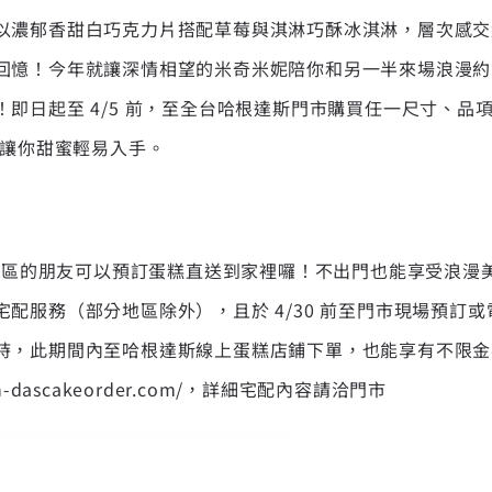
以濃郁香甜白巧克力片搭配草莓與淇淋巧酥冰淇淋，層次感交
回憶！今年就讓深情相望的米奇米妮陪你和另一半來場浪漫約
即日起至 4/5 前，至全台哈根達斯門市購買任一尺寸、品
，讓你甜蜜輕易入手。
北地區的朋友可以預訂蛋糕直送到家裡囉！不出門也能享受浪漫美味
配服務（部分地區除外），且於 4/30 前至門市現場預訂
時，此期間內至哈根達斯線上蛋糕店鋪下單，也能享有不限金
n-da
scakeorder.com/
，詳細宅配內容請洽門市