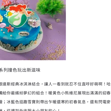
系列撞色玩出新滋味
根達斯經典冰淇淋結合，讓人一看到就忍不住直呼好萌啊！哈
備給你最繽紛夢幻的組合！暖黃色小熊維尼展現出滿滿的迎春
漫；冰藍色逗趣雪寶則帶出乍暖還寒的初春氣息，還有閃電麥
淋，從裡到外收服大小朋友的心！