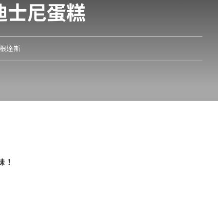
迪士尼蛋糕
根達斯
味！