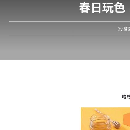
春日玩色
By
蘇重
哈