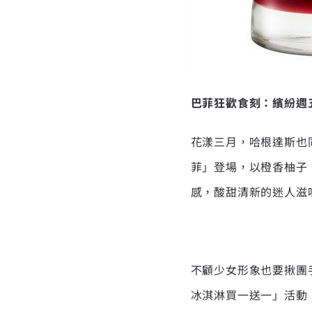
巴菲狂歡食刻：繽紛週
花漾三月，哈根達斯也
菲」登場，以橙香柚子
感，酸甜清新的迷人滋
不顧少女形象也要揪團
冰淇淋買一送一」活動