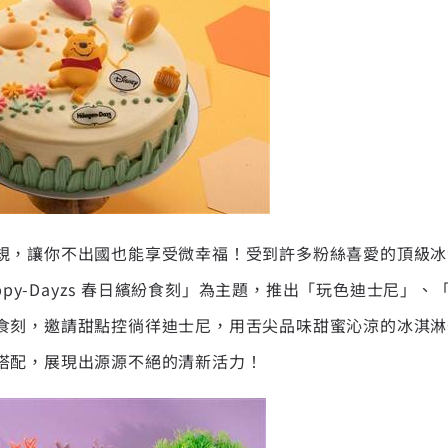
，讓你不出國也能享受微幸福！受到許多粉絲喜愛的頂級冰淇淋
äppy-Dayzs 春日繽紛食刻」為主題，推出「玩色迪士尼」
食刻，邀請甜點控徜徉迪士尼，用舌尖品味甜蜜沁涼的冰淇淋
搭配，展現出源源不絕的清新活力！