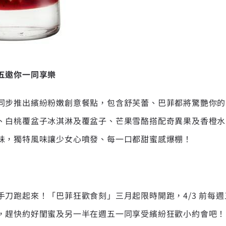
五邀你一同享樂
同步推出繽紛粉嫩創意餐點，包含舒芙蕾、巴菲都將驚艷你的
、白桃覆盆子冰淇淋及覆盆子、芒果雪酪搭配奇異果及香橙水
味，獨特風味讓少女心噴發、每一口都甜蜜感爆棚！
手刀跑起來！「巴菲狂歡食刻」三月起限時開跑，4/3 前每
，趕快約好閨蜜及另一半在週五一同享受繽紛狂歡小約會吧！