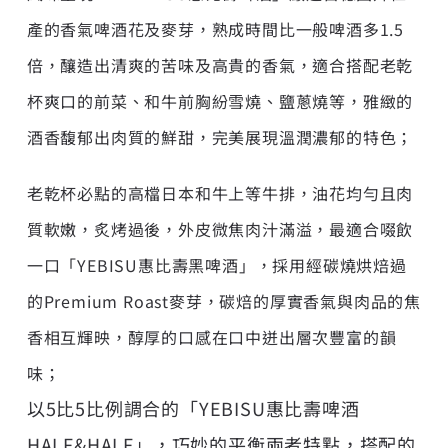
產的香氣啤酒花及麥芽，熟成時間比一般啤酒多1.5
倍，釀造出清爽的苦味及高貴的香氣，適合搭配老乾
杯爽口的前菜、和牛前胸紛雪燒、鹽蔥燒等，雅緻的
酒香馥郁出肉質的鮮甜，完美展現溫潤濃郁的特色；
老乾杯必點的高檔日本和牛上等牛排，油花均勻且肉
質軟嫩，炙烤過後，外皮微焦肉汁滿溢，最適合啜飲
一口「YEBISU惠比壽黑啤酒」，採用經碳燒烘焙過
的Premium Roast麥芽，碳焙的厚實香氣與肉品的焦
香相互輝映，醇厚的口感在口中迸出層次豐富的韻
味；
以5比5比例調合的「YEBISU惠比壽啤酒
HALF&HALF」，巧妙的平衡兩者特點，搭配的