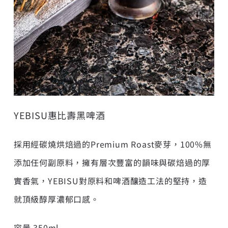
YEBISU惠比壽黑啤酒
採用經碳燒烘焙過的Premium Roast麥芽，100%無
添加任何副原料，擁有層次豐富的韻味與碳焙過的厚
實香氣，YEBISU對原料和啤酒釀造工法的堅持，造
就頂級醇厚濃郁口感。
容量 350ml