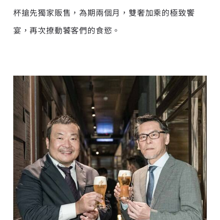
杯搶先獨家販售，為期兩個月，雙奢加乘的極致饗
宴，再次撩動饕客們的食慾。