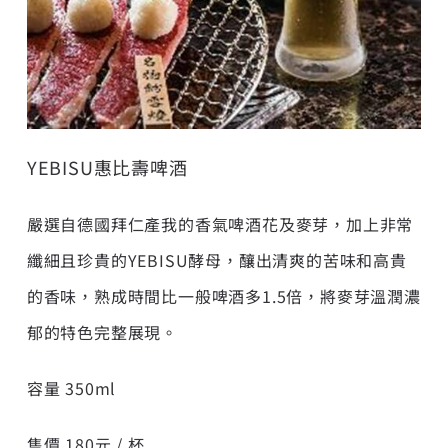
YEBISU惠比壽啤酒
嚴選自德國拜仁產我的香氣啤酒花及麥芽，加上非常
纖細且珍貴的YEBISU酵母，釀出清爽的苦味和高貴
的香味，熟成時間比一般啤酒多1.5倍，將麥芽溫潤濃
郁的特色完整展現。
容量 350ml
售價 180元 / 杯