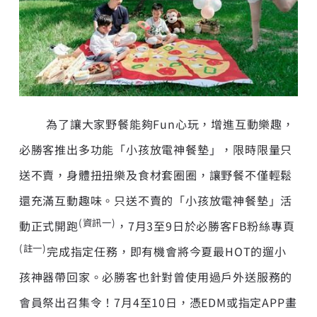
為了讓大家野餐能夠Fun心玩，增進互動樂趣，
必勝客推出多功能「小孩放電神餐墊」，限時限量只
送不賣，身體扭扭樂及食材套圈圈，讓野餐不僅輕鬆
還充滿互動趣味。只送不賣的「小孩放電神餐墊」活
(
資訊一
)
動正式開跑
，7月3至9日於必勝客FB粉絲專頁
(註一)
完成指定任務，即有機會將今夏最HOT的遛小
孩神器帶回家。必勝客也針對曾使用過戶外送服務的
會員祭出召集令！7月4至10日，憑EDM或指定APP畫