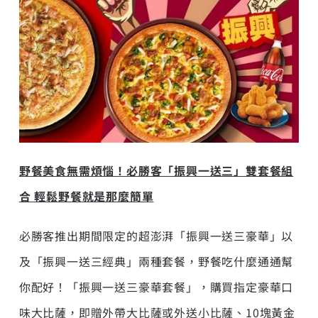
野餐美食無需煩惱！必勝客「振興一送三」雙套餐組
合 輕鬆野餐就是那麼簡單
必勝客推出期間限定的超澎湃「振興一送三豪華」以
及「振興一送三經典」兩種套餐，野餐吃什麼通通幫
你配好！「振興一送三豪華套餐」，購買指定豪華口
味大比薩，即贈外帶大比薩或外送小比薩、10塊黃金