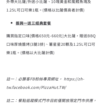
外帶大比薩/外送小比薩、10塊黃金和風鱈魚塊及
1.25L可口可樂1瓶。(價格以比薩價高者計價)
振興一送三經典套餐
購買指定口味[價格650元-660元]大比薩，贈送BBQ
口味厚燒醬烤(3腿3排)、薯星星20顆及1.25L可口可
樂1瓶。(價格以大比薩計價)
註一：必勝客
FB
粉絲專頁網址，
https://zh-
tw.facebook.com/PizzaHut.TW/
註二：餐點追蹤模式門市目前僅開放
限定
門市供應，