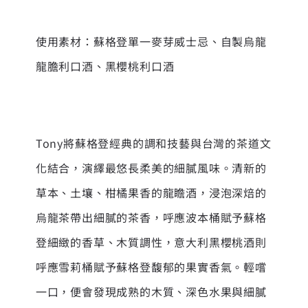
使用素材：蘇格登單一麥芽威士忌、自製烏龍
龍膽利口酒、黑櫻桃利口酒
Tony將蘇格登經典的調和技藝與台灣的茶道文
化結合，演繹最悠長柔美的細膩風味。清新的
草本、土壤、柑橘果香的龍瞻酒，浸泡深焙的
烏龍茶帶出細膩的茶香，呼應波本桶賦予蘇格
登細緻的香草、木質調性，意大利黑櫻桃酒則
呼應雪莉桶賦予蘇格登馥郁的果實香氣。輕嚐
一口，便會發現成熟的木質、深色水果與細膩