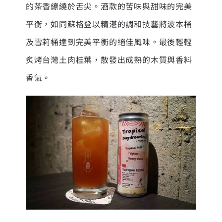
的茶香繚繞於舌尖。酒款的苦味與甜味的完美
平衡，如同蘇格登以精湛的調和技藝將波本桶
及雪莉桶達到完美平衡的絕佳風味。最後輕輕
炙烤台灣土肉桂葉，散發出成熟的木質與香料
香氣。