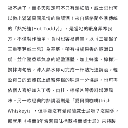
福不過了，而冬天限定可不只有熱紅酒，威士忌也可
以做出滿滿異國風情的熱調酒！來自蘇格蘭冬季傳統
的「熱托迪(Hot Toddy)」，是當地的暖身禦寒良
方，不僅製作簡單、食材也容易購買，以《三隻猴子
三重麥芽威士忌》為基底，帶有柑橘果香的醇滑口
感，並伴隨香草氣息的輕盈酒體，加上蜂蜜、檸檬汁
攪拌均勻後，沖入熱水即可完成一杯熱托迪調酒，輕
盈爽口的酒體搭上蜂蜜檸檬的味道十分協調，也可再
依個人喜好加入丁香、肉桂、檸檬片等香料增添風
味。另一款經典的熱調酒則是「愛爾蘭咖啡(Irish
Whiskey)」，但手邊沒有愛爾蘭威士忌嗎？沒關係，
那就用《格蘭8年雪莉風味桶蘇格蘭威士忌》來特製