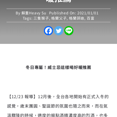
By
蘇重Heavy Su
Published On: 2021/01/01
Tags:
三隻猴子
,
格蘭父子
,
格蘭菲迪
,
百富
冬日專屬！威士忌這樣喝好暖推薦
【12/23 報導】
12月後，全台各地開始有正式入冬的
感覺，歲末團圓、聖誕節的氛圍也隨之而來，而在氣
溫驟降的時候，適度的喝點酒精濃度高的烈酒，也多