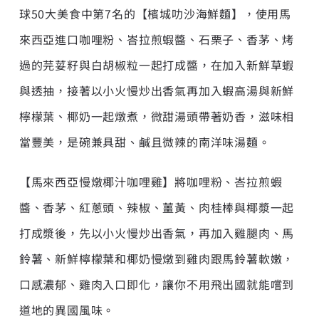
球50大美食中第7名的【檳城叻沙海鮮麵】，使用馬
來西亞進口咖哩粉、峇拉煎蝦醬、石栗子、香茅、烤
過的芫荽籽與白胡椒粒一起打成醬，在加入新鮮草蝦
與透抽，接著以小火慢炒出香氣再加入蝦高湯與新鮮
檸檬葉、椰奶一起燉煮，微甜湯頭帶著奶香，滋味相
當豐美，是碗兼具甜、鹹且微辣的南洋味湯麵。
【馬來西亞慢燉椰汁咖哩雞】將咖哩粉、峇拉煎蝦
醬、香茅、紅蔥頭、辣椒、薑黃、肉桂棒與椰漿一起
打成漿後，先以小火慢炒出香氣，再加入雞腿肉、馬
鈴薯、新鮮檸檬葉和椰奶慢燉到雞肉跟馬鈴薯軟嫩，
口感濃郁、雞肉入口即化，讓你不用飛出國就能嚐到
道地的異國風味。