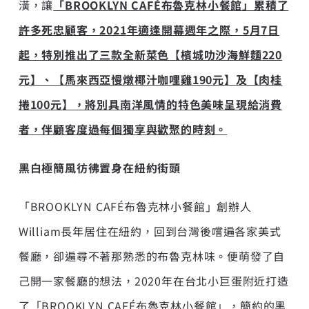
潢，讓
「
BROOKLYN CAFÉ
布魯克林小餐館」累積了
許多死忠顧客，
2021
年適逢開幕週年之際，
5
月
7
日
起，特別推出了三款全新菜色【檳城叻沙海鮮麵
220
元】、【馬來西亞慢燉椰汁咖哩雞
190
元】及【肉桂
捲
100
元】，將別具南洋風情的特色美味呈現給消費
者，伴顧客度過每個獨享與歡聚的時刻。
黑白極簡風彷彿置身在紐約街頭
「BROOKLYN CAFÉ布魯克林小餐館」創辦人
William長年居住在紐約，回到台灣後嚐遍各家美式
餐廳，卻遍尋不著那熟悉的布魯克林味。便萌發了自
己開一家餐廳的想法，2020年在台北小巨蛋附近打造
了「BROOKLYN CAFÉ布魯克林小餐館」，簡約的黑