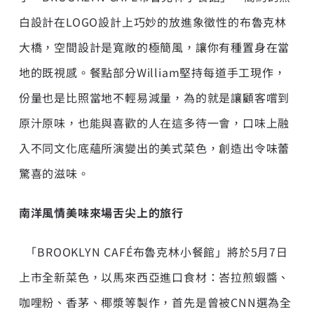
白設計在LOGO設計上巧妙的放進象徵性的布魯克林
大橋，空間設計是寬敞的極簡風，讓你有種置身在當
地的既視感。餐點部分William堅持每道手工現作，
份量也是比照當地不輕易減量，為的就是讓顧客嚐到
原汁原味，也能與喜歡的人在這多待一會，口味上融
入不同文化底蘊所演變出的美式菜色，創造出令味蕾
驚喜的滋味。
南洋風情美味來場舌尖上的旅行
「BROOKLYN CAFÉ布魯克林小餐館」將於5月7日
上市全新菜色，以馬來西亞進口食材：峇拉煎蝦醬、
咖哩粉、香茅、椰漿等製作，首先是曾被CNN選為全