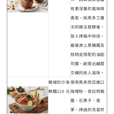
有更深層的風味與
香氣，採用多工層
次的捲法發酵後，
放入烤箱中烘焙，
最後淋上黑糖醬及
核桃並搭配奶油起
司醬，創造出鹹甜
交織的迷人滋味。
檳城叻沙海
使用馬來西亞進口
鮮麵220 元
咖哩粉、峇拉煎蝦
醬、石栗子、香
茅、烤過的芫荽籽