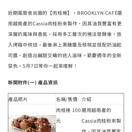
近期風靡食尚圈的【肉桂捲】，BROOKLYN CAFÉ選
用越南產的Cassia肉桂粉來製作，因其油質豐富有更
深層的風味與香氣，採用多工層次的捲法發酵後，放
入烤箱中烘焙，最後淋上黑糖醬及核桃並搭配奶油起
司醬，創造出鹹甜交織的迷人滋味。歡慶週年的全新
菜色，5月7日等你一起來嚐鮮！
新
聞附件
(
一
)
產品資訊
產品照片
名稱/售價
介紹
肉桂捲 100
選用越南產的
元
Cassia肉桂粉來製
作，因其油質豐富