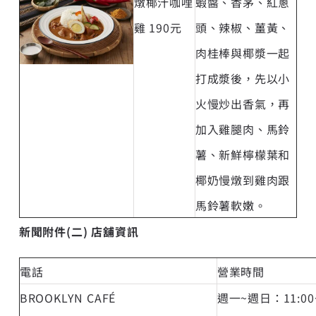
燉椰汁咖哩
蝦醬、香茅、紅蔥
雞 190元
頭、辣椒、薑黃、
肉桂棒與椰漿一起
打成漿後，先以小
火慢炒出香氣，再
加入雞腿肉、馬鈴
薯、新鮮檸檬葉和
椰奶慢燉到雞肉跟
馬鈴薯軟嫩。
新
聞附件
(
二
)
店舖資訊
電話
營業時間
BROOKLYN CAFÉ
週一~週日：11:00~