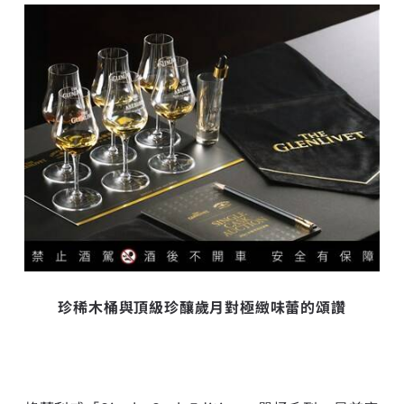
珍稀木桶與頂級珍釀
歲月對極緻味蕾的頌讚