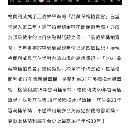
格蘭利威攜手亞伯樂舉辦的「品藏單桶拍賣會」已堂
堂邁入第三年，除了拍賣總金額不斷屢創新高，亦成
為頂級藏家的注目焦點與話題之最。「品藏單桶拍賣
會」歷年累積的單桶桶藏總年份已逾四個世紀，展現
格蘭利威與亞伯樂對台灣市場的高度重視。「2021品
藏單桶拍賣會」重磅鉅獻六桶單桶珍稀窖藏，包括格
蘭利威17年雪莉桶單桶、格蘭利威21年美國橡木桶單
桶、格蘭利威25年雪莉桶單桶、格蘭利威30年雪莉桶
單桶，以及亞伯樂18年美國橡木桶單桶、亞伯樂23年
雪莉桶單桶。不僅釋出最多台灣威迷熱愛的雪莉桶，
更獻上格蘭利威在台史上最高單桶年份30年！