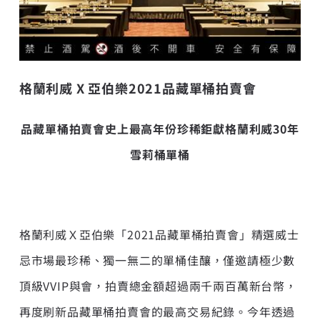
格蘭利威
X
亞伯樂
2021
品藏單桶拍賣會
品藏單桶拍賣會史上最高年份
珍稀鉅獻格蘭利威
30
年
雪莉桶單桶
格蘭利威Ｘ亞伯樂「2021品藏單桶拍賣會」精選威士
忌市場最珍稀、獨一無二的單桶佳釀，僅邀請極少數
頂級VVIP與會，拍賣總金額超過兩千兩百萬新台幣，
再度刷新品藏單桶拍賣會的最高交易紀錄。今年透過