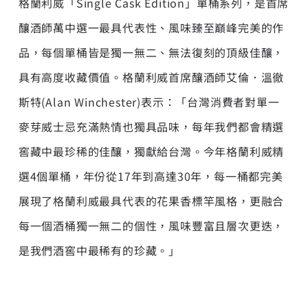
格蘭利威「Single Cask Edition」單桶系列，是首席
釀酒師萬中選一最具代表性、風味臻至巔峰完美的作
品，每個單桶皆是獨一無二、無法復刻的頂級佳釀，
具有高度收藏價值。格蘭利威首席釀酒師艾倫．溫徹
斯特(Alan Winchester)表示：「台灣消費者對單一
麥芽威士忌充滿熱情也獨具品味，每年我們都會精選
窖藏中最珍稀的佳釀，獨獻給台灣。今年格蘭利威精
選4個單桶，年份從17年到高達30年，每一桶都完美
展現了格蘭利威最具代表的花果香標竿風格，更融合
每一個酒桶獨一無二的個性，風味豐富且層次更迭，
是我們酒窖中最稀有的珍藏。」