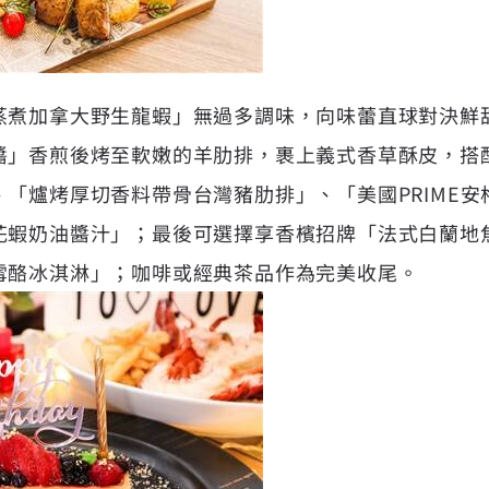
蒸煮加拿大野生龍蝦」無過多調味，向味蕾直球對決鮮
醬」香煎後烤至軟嫩的羊肋排，裹上義式香草酥皮，搭
「爐烤厚切香料帶骨台灣豬肋排」、「美國PRIME安格
花蝦奶油醬汁」；最後可選擇享香檳招牌「法式白蘭地
雪酪冰淇淋」；咖啡或經典茶品作為完美收尾。