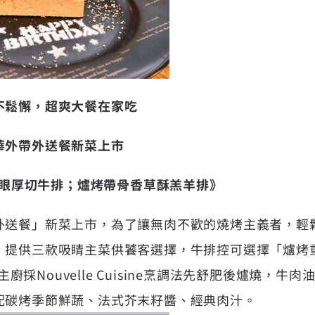
不鬆懈，超爽大餐在家吃
華外帶外送餐新菜上市
骨肋眼厚切牛排；爐烤帶骨香草酥羔羊排》
外送餐」新菜上市，為了讓無肉不歡的燒烤主義者，輕
，提供三款吸睛主菜供饕客選擇，牛排控可選擇「爐烤重
，主廚採Nouvelle Cuisine烹調法先舒肥後爐燒，
配碳烤季節鮮蔬、法式芥末籽醬、經典肉汁。