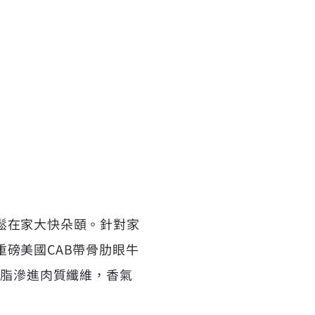
鬆在家大快朵頤。針對家
磅美國CAB帶骨肋眼牛
牛肉油脂滲進肉質纖維，香氣