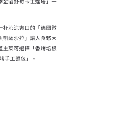
華金箔野莓卡士達塔」一
一杯沁涼爽口的「德國微
魚凱薩沙拉」讓人食慾大
道主菜可選擇「香烤培根
碳烤手工麵包」。