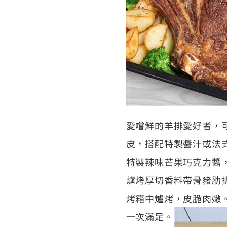
愛嚐鮮的羊排愛好者，
皮，搭配特製醬汁或法
特製辣味芒果巧克力醬
爐烤厚切香料帶骨豬肋
烤箱中爐烤，皮脆肉嫩
一次滿足。