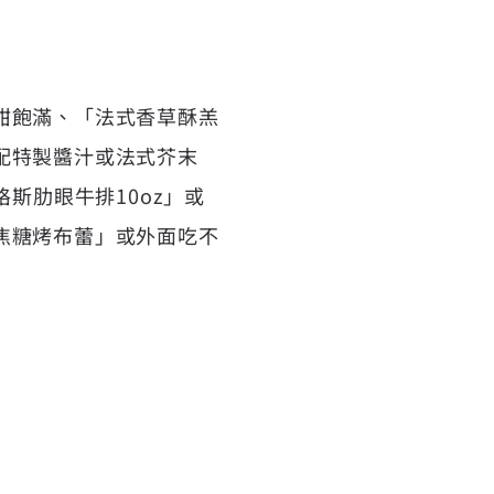
甜飽滿、「法式香草酥羔
配特製醬汁或法式芥末
斯肋眼牛排10oz」或
焦糖烤布蕾」或外面吃不