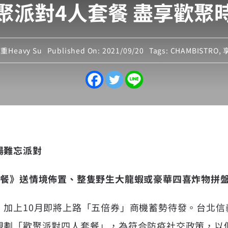
聚派對4人套餐 盡享歡聚
重Heavy Su
Published On: 2021/09/20
Tags:
CHAMBISTRO
,
場難忘派對
套餐》送情境佈置、整隻野生大龍蝦或豪華四喜炸物拼
，加上10月即將上路「五倍券」商機蓄勢待發。台北信
規劃「歡聚派對四人套餐」，為符合防疫社交政策，以