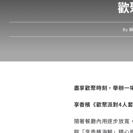
歡
By
蘇
盡享歡聚時刻，舉辦一
享香檳《歡聚派對4人
隨著餐廳內用逐步放寬
館「享香檳海鮮」精心