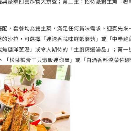
經典豪華四喜炸物大拼盤；第二重：招待派對主角「奢
搭配，套餐均為雙主菜，滿足任何賞味需求。迎賓先來
盛的沙拉，可選擇「迷迭香蒜味鮮蝦蘑菇」或「中卷鮑
式焦糖洋蔥湯」或令人期待的「主廚精選湯品」；第一
卷」、「松葉蟹膏干貝燉飯迷你盅」或「白酒香料淡菜佐