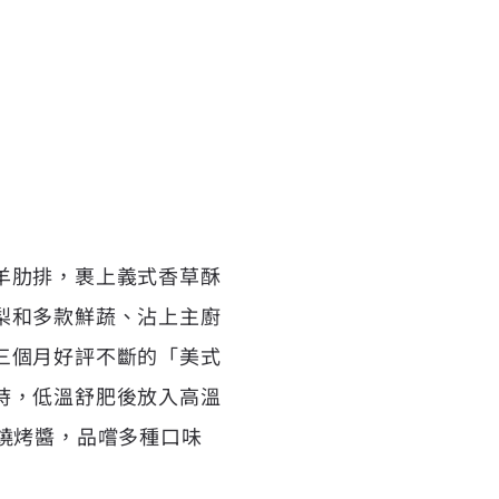
羊肋排，裹上義式香草酥
梨和多款鮮蔬、沾上主廚
三個月好評不斷的「美式
時，低溫舒肥後放入高溫
燒烤醬，品嚐多種口味