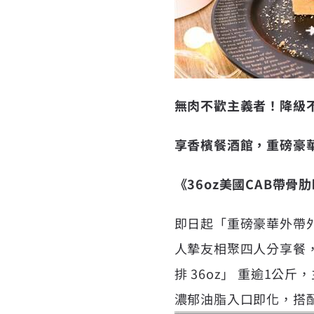
無肉不歡主義者！降級
享香檳餐酒館，重磅豪
《36oz美國CAB帶
即日起「重磅豪華外帶
人摯友相聚四人分享餐
排 36oz」 重逾1公斤
濃郁油脂入口即化，搭