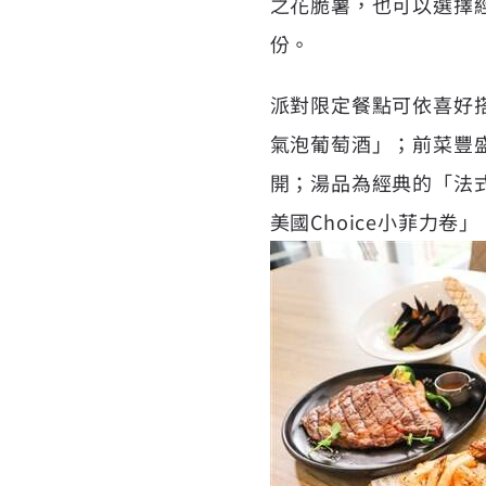
之花脆薯，也可以選擇
份。
派對限定餐點可依喜好
氣泡葡萄酒」；前菜豐
開；湯品為經典的「法
美國Choice小菲力