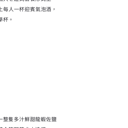
附上每人一杯迎賓氣泡酒，
舉杯。
一整隻多汁鮮甜龍蝦佐鹽