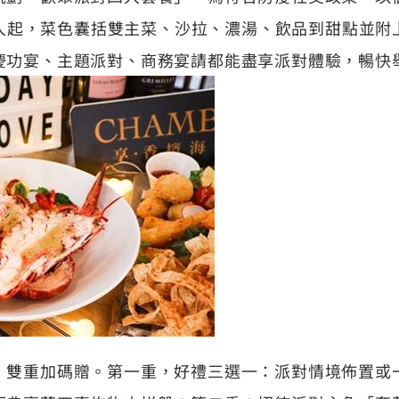
元/人起，菜色囊括雙主菜、沙拉、濃湯、飲品到甜點並
慶功宴、主題派對、商務宴請都能盡享派對體驗，暢快
，雙重加碼贈。第一重，好禮三選一：派對情境佈置或