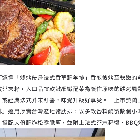
可選擇「爐烤帶骨法式香草酥羊排」香煎後烤至軟嫩的
式芥末籽，入口品嚐軟嫩細緻配菜為鎖住原味的碳烤鳳
，或經典法式芥末籽醬，味覺升級好享受。一上市熱銷
排」選用厚實台灣產地豬肋排，以多款香料醃製數個小
。搭配大份酥炸松露脆薯，並附上法式芥末籽醬，BBQ