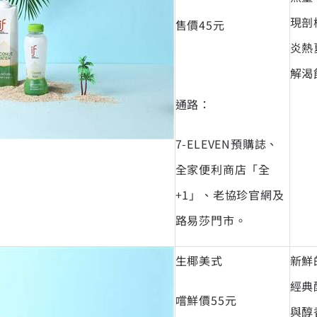
現剖
售價45元
炎熱
解渴
通路：
7-ELEVEN預購誌、
全家便利商店「全
+1」、老協珍官網及
路易莎門市。
生椰美式
新鮮
經典
嚐鮮價55元
與醇