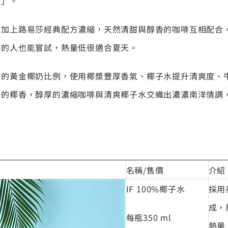
潮」。
水加上路易莎經典配方濃縮，天然清甜與醇香的咖啡互相配合
啡的人也能嘗試，熱量低很適合夏天。
發的黃金椰奶比例，使用椰漿豐厚香氣、椰子水提升清爽度、
麗的椰香，醇厚的濃縮咖啡與清爽椰子水交織出濃濃南洋情調
名稱/售價
介紹
IF 100%椰子水
採用
成，
每瓶350 ml
熱量