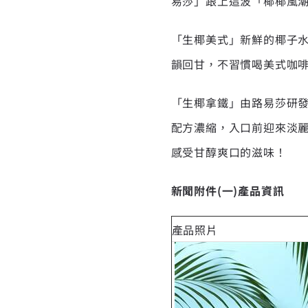
易莎」跟上這波「椰椰風
「生椰美式」新鮮的椰子
韻回甘，不習慣喝美式咖
「生椰拿鐵」由路易莎研
配方濃縮，入口前迎來淡
感受甘醇爽口的滋味！
新聞附件
(
一
)
產品資訊
產品照片