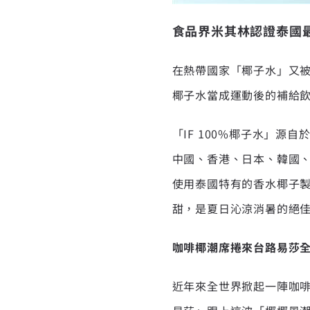
食品界米其林認證
泰國
在熱帶國家「椰子水」又
椰子水當成運動後的補給
「IF 100%椰子水」源自
中國、香港、日本、韓國、
使用泰國特有的香水椰子
甜，是夏日沁涼消暑的絕
咖啡椰潮席捲來台
路易莎
近年來全世界掀起一陣咖啡