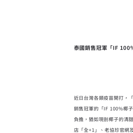
泰國銷售冠軍「
IF 100
近日台灣各類疫苗開打，
銷售冠軍的「IF 100
負擔，猶如現剖椰子的清甜
店「全+1」、老協珍官網