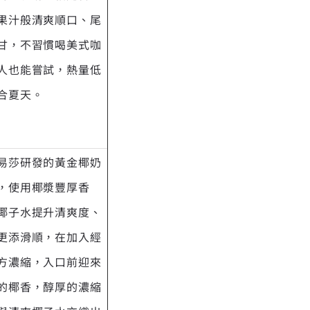
果汁般清爽順口、尾
甘，不習慣喝美式咖
人也能嘗試，熱量低
合夏天。
易莎研發的黃金椰奶
，使用椰漿豐厚香
椰子水提升清爽度、
更添滑順，在加入經
方濃縮，入口前迎來
的椰香，醇厚的濃縮