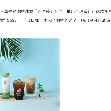
更攜手台灣連鎖咖啡龍頭「路易莎」合作，推出全球當紅的兩款
嚐鮮價65元」，爽口椰汁中和了咖啡的苦澀，喝出夏日的清