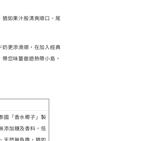
，猶如果汁般清爽順口、尾
牛奶更添滑順，在加入經典
，帶您味蕾遨遊熱帶小島，
泰國「香水椰子」製
無添加糖及香料，低
、天然無負擔，猶如