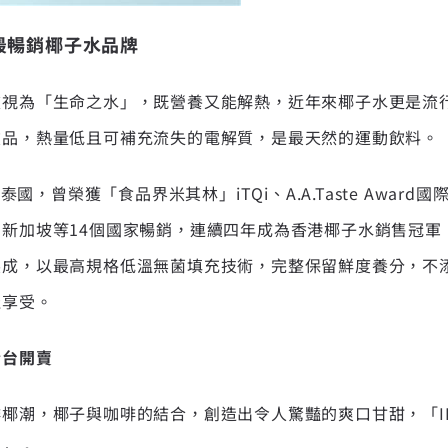
最暢銷椰子水品牌
被視為「生命之水」，既營養又能解熱，近年來椰子水更是流
飲品，熱量低且可補充流失的電解質，是最天然的運動飲料。
於泰國，曾榮獲「食品界米其林」iTQi、A.A.Taste Awar
新加坡等14個國家暢銷，連續四年成為香港椰子水銷售冠軍
製成，以最高規格低溫無菌填充技術，完整保留鮮度養分，不
佳享受。
全台開賣
椰潮，椰子與咖啡的結合，創造出令人驚豔的爽口甘甜，「IF