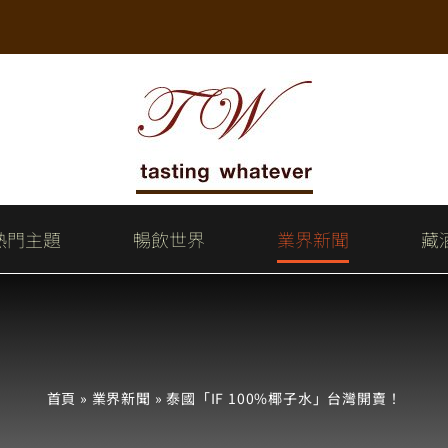
熱門主題
暢飲世界
業界新聞
藏
首頁
»
業界新聞
»
泰國「IF 100%椰子水」台灣開賣！