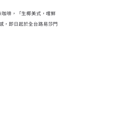
椰味咖啡，「生椰美式，嚐鮮
涼感，即日起於全台路易莎門