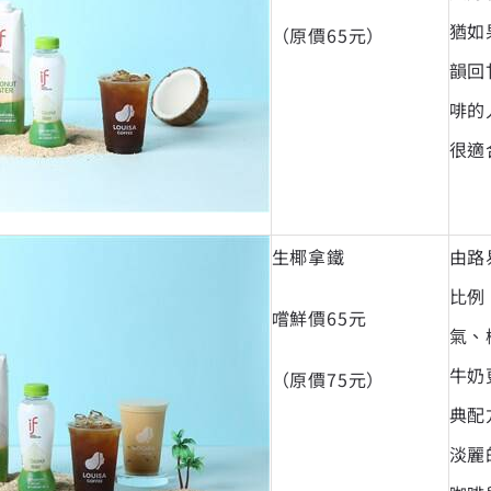
猶如
（原價65元）
韻回
啡的
很適
生椰拿鐵
由路
比例
嚐鮮價65元
氣、
牛奶
（原價75元）
典配
淡麗