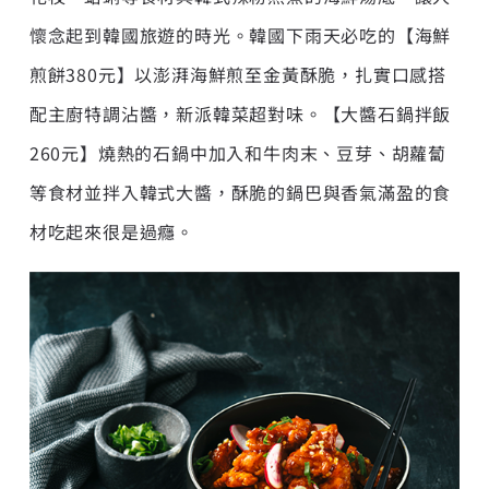
懷念起到韓國旅遊的時光。韓國下雨天必吃的【海鮮
煎餅380元】以澎湃海鮮煎至金黃酥脆，扎實口感搭
配主廚特調沾醬，新派韓菜超對味。【大醬石鍋拌飯
260元】燒熱的石鍋中加入和牛肉末、豆芽、胡蘿蔔
等食材並拌入韓式大醬，酥脆的鍋巴與香氣滿盈的食
材吃起來很是過癮。