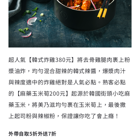
超人氣【韓式炸雞380元】將去骨雞腿肉裹上粉
漿油炸，均勻混合甜辣的韓式辣醬，爆漿肉汁
與辣度適中的炸雞絕對是人氣必點。熟客必點
的【麻藥玉米筍200元】起源於韓國街頭小吃麻
藥玉米，將美乃滋均勻裹在玉米筍上，最後撒
上起司粉與辣椒粉，保證讓你吃了會上癮！
外帶自取5折外送7折