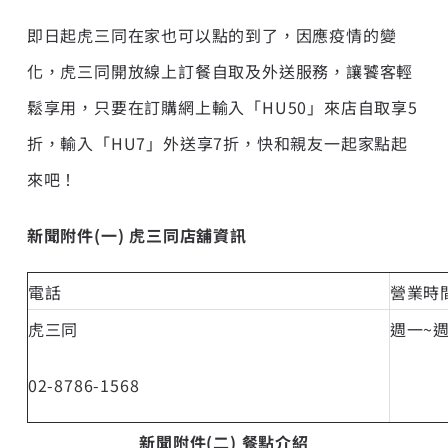
即日起虎三同在家也可以點的到了，因應疫情的變
化，虎三同開放線上訂餐自取及外送服務，讓饕客輕
鬆享用，只要在訂購網上輸入「HU50」來店自取享5
折，輸入「HU7」外送享7折，快和親友一起家點起
來吧！
新
聞附件(一) 虎三同店舖資訊
電話
營業時
虎三同
週一~週
02-8786-1568
新
聞附件(二) 餐點介紹