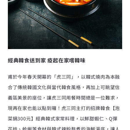
經典韓食送到家 疫起在家嚐韓味
甫於今年春天開幕的「虎三同」，以韓式燒肉為本融
合了傳統韓國文化與當代韓食風格，再加上可眺望信
義區美景的座位，讓虎三同用餐時間總是一位難求，
現再在家也能以點到囉！虎三同主打的招牌韓食【泡
菜鍋300元】經典韓式家常料理，以鮮甜蝦仁、Q彈
花枝、蛤蜊等食材與韓式辣粉熬煮的海鮮湯底，讓人