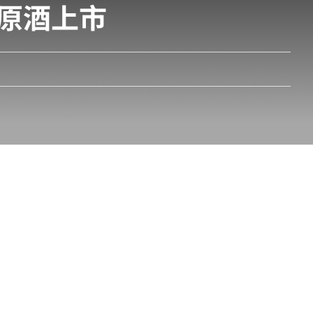
忌原酒上市
忌