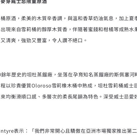
一麥芽威士忌限量原酒
莉桶原酒，柔美的木質辛香調，與溫和香草奶油氣息，加上夏
先出現來自雪莉桶的醇厚木質香，伴隨著蜜餞和柑橘等成熟水
暖又清爽，強勁又豐富，令人讚不絕口。
120餘年歷史的坦杜蒸餾廠，坐落在孕育知名蒸餾廠的斯佩塞
程以珍貴優質Oloroso雪莉橡木桶中熟成，坦杜雪莉桶威
帶來均衡滑順口感、多層次的柔長尾韻為特色。深受威士忌愛
McIntyre表示：「我們非常開心且驕傲在亞洲市場獨家推出