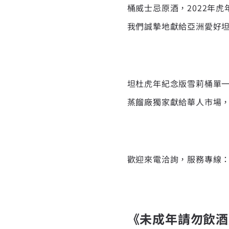
桶威士忌原酒，2022年
我們誠摯地獻給亞洲愛好坦
坦杜虎年紀念版雪莉桶單一麥
蒸餾廠獨家獻給華人市場，
歡迎來電洽詢，服務專線：08
《未成年請勿飲酒