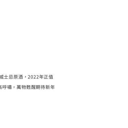
士忌原酒，2022年正值
高呼嘯，萬物甦醒期待新年