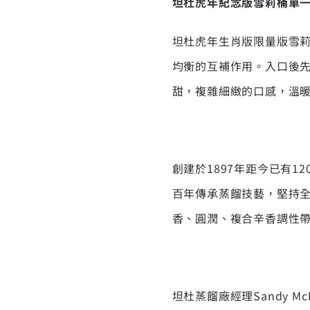
坦杜虎年紀念版雪莉桶單
坦杜虎年生肖版限量版雪
均衡的互補作用。入口後
甜，複雜細緻的口感，溫
創建於1897年距今已有
百年傳承蒸餾技藝，堅持全
香、圓潤、複合辛香調性
坦杜蒸餾廠經理Sandy 