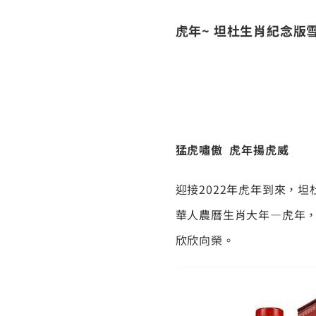
虎年
~
坦杜生肖紀念版
猛虎嘯傲
虎年揚虎威
迎接2022年虎年到來，
華人農曆生肖大年—虎年
欣欣向榮。