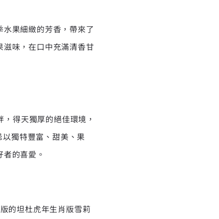
季水果細緻的芳香，帶來了
果滋味，在口中充滿清香甘
河畔，得天獨厚的絕佳環境，
士忌以獨特豐富、甜美、果
好者的喜愛。
第二版的坦杜虎年生肖版雪莉