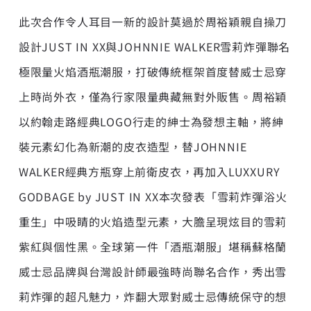
此次合作令人耳目一新的設計莫過於周裕穎親自操刀
設計JUST IN XX與JOHNNIE WALKER雪莉炸彈聯名
極限量火焰酒瓶潮服，打破傳統框架首度替威士忌穿
上時尚外衣，僅為行家限量典藏無對外販售。周裕穎
以約翰走路經典LOGO行走的紳士為發想主軸，將紳
裝元素幻化為新潮的皮衣造型，替JOHNNIE
WALKER經典方瓶穿上前衛皮衣，再加入LUXXURY
GODBAGE by JUST IN XX本次發表「雪莉炸彈浴火
重生」中吸睛的火焰造型元素，大膽呈現炫目的雪莉
紫紅與個性黑。全球第一件「酒瓶潮服」堪稱蘇格蘭
威士忌品牌與台灣設計師最強時尚聯名合作，秀出雪
莉炸彈的超凡魅力，炸翻大眾對威士忌傳統保守的想