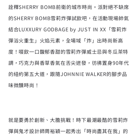
詮釋SHERRY BOMB前衛的城市時尚。派對絕不缺席
的SHERRY BOMB雪莉炸彈試飲吧，在活動現場帥氣
結合LUXXURY GODBAGE by JUST IN XX「雪莉炸
彈浴火重生」火焰元素，全場域「炸」出時尚新高
度！啜飲一口馥郁香甜的雪莉炸彈威士忌與冬瓜茶特
調，巧克力與香草香氣在舌尖迸發，彷彿置身90年代
的紐約第五大道，跟隨JOHNNIE WALKER的腳步品
味微醺時尚！
就是要勇於創新、大膽挑戰！時下最潮最酷的雪莉炸
彈與鬼才設計師周裕穎一起秀出「時尚盡其在我」的