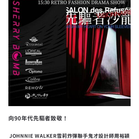
向
90
年代先驅者致敬！
JOHNNIE WALKER
雪莉炸彈聯手鬼才設計師周裕穎