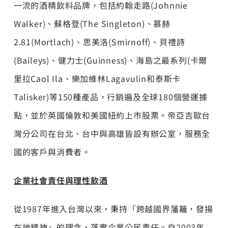
一流的酒精飲料品牌，包括約翰走路(Johnnie
Walker)、蘇格登(The Singleton)、慕赫
2.81(Mortlach)、思美洛(Smirnoff)、貝禮詩
(Baileys)、健力士(Guinness)、海島之最系列(卡爾
里拉Caol Ila、樂加維林Lagavulin和泰斯卡
Talisker)等150種產品，行銷遍及全球180個營運據
點，並於英國倫敦和美國紐約上市股票。帝亞吉歐台
灣分公司在台北、台中與高雄皆設有辦公室，服務全
國的客戶與消費者。
企業社會責任與理性飲酒
從1987年進入台灣以來，秉持「跨越國界藩籬，發揚
在地精神」的理念，落實企業公民責任。自2003年