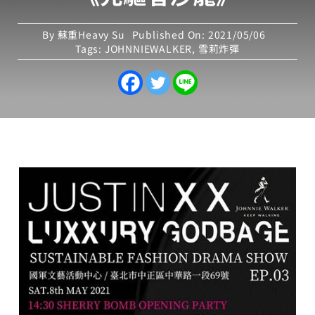
By
蘇重Heavy Su
Published On: 2021/05/06
Tags:
JOHNNIEWALKER
,
雪莉炸彈