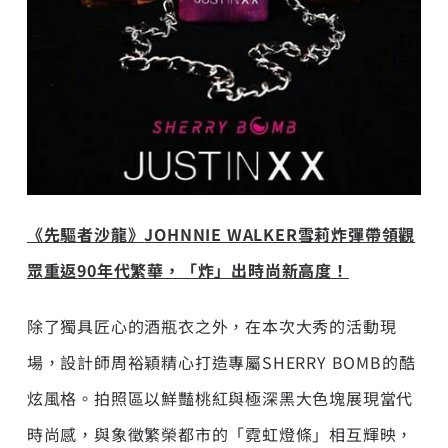
《先驅者沙龍》
JOHNNIE WALKER
雪莉炸彈帶領觀
眾重返
90
年代繁華，「炸」出時尚新高度！
除了獨具匠心的酒瓶衣之外，在本次大秀的活動現
場，設計師周裕穎精心打造專屬SHERRY BOMB的酷
炫風格。拍照區以鮮豔桃紅與極深黑大色塊展現當代
時尚感，與象徵繁榮都市的「霓虹燈條」相互輝映，