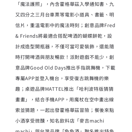
「魔法護照」，內含霍格華茲入學通知書、九
又四分之三月台車票等電影小道具、書籤、明
信片，重溫電影中的魔法時刻；創意品牌Fred
& Friends將最適合搭配啤酒的蝴蝶餅乾，設
計成造型開瓶器，不僅可當可愛裝飾，還能隨
時打開啤酒與朋友暢飲！派對遊戲不能少，創
意品牌Good Old Days推出手指跳舞機，下載
專屬APP並登入機台，享受復古跳舞機的樂
趣；桌遊品牌MATTEL推出「哈利波特版猜猜
畫畫」，結合手機APP，用魔杖在空中畫出線
索並猜題，一起出發霍格華茲冒險；餐後來點
小酒享受微醺，知名飲料店「麥吉machi
machi」與台灣品牌「兔兔酒」聯名推出特色