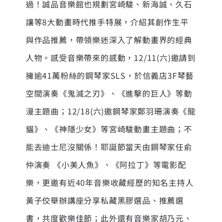
過！誠品音樂館也規劃宮崎駿、新海誠、久石
讓等8大動畫時代推手特展，介紹其創作生平
與作品推薦，帶領樂迷深入了解動畫界的經典
人物。感受音樂帶來的感動，12/11(六)邀請到
擁逾41萬粉絲的鋼琴家SLS，於信義店3F琴藝
空間演奏《鬼滅之刃》、《進擊的巨人》等動
漫主題曲；12/18(六)邀鋼琴家鄭羽珊演奏《龍
貓》、《神隱少女》等宮崎駿動畫主題曲；不
能去迪士尼沒關係！耶誕節當天由鋼琴家任俞
仲演奏 《小美人魚》、《阿拉丁》等電影配
樂，更邀有近40年音樂收藏經歷的知名主持人
黃子佼舉辦講座分享私藏黑膠選品、推薦選
書，共度歡樂佳節；此外還有音樂家胡乃元、