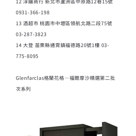
12 淳纕商行 新北市蘆洲區中原路12巷15號
0931-366-198
13 酒超市 桃園市中壢區領航北路二段75號
03-287-3823
14 大登 苗栗縣通霄鎮福德路20號1樓 03-
775-8095
Glenfarclas格蘭花格—福爾摩沙精選第二批
次系列