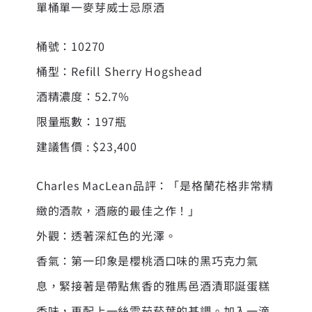
單桶單一麥芽威士忌原酒
桶號：10270
桶型：Refill Sherry Hogshead
酒精濃度：52.7%
限量瓶數：197瓶
建議售價 : $23,400
Charles MacLean品評：「是格蘭花格非常精
緻的酒款，酒廠的最佳之作！」
外觀：透著深紅色的光澤。
香氣：第一印象是櫻桃酒口味的黑巧克力氣
息，緊接著是帶點焦香的雅馬邑酒漬耶誕蛋糕
香味，再配上一絲雪茄菸葉的基調。加入一滴