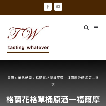
Skip
Facebook
YouTube
to
content
首頁
»
業界新聞
»
格蘭花格單桶原酒—福爾摩沙精選第二批
次
格蘭花格單桶原酒—福爾摩