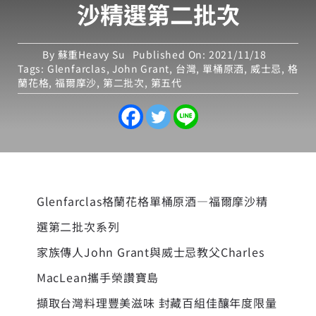
沙精選第二批次
By
蘇重Heavy Su
Published On: 2021/11/18
Tags:
Glenfarclas
,
John Grant
,
台灣
,
單桶原酒
,
威士忌
,
格
蘭花格
,
福爾摩沙
,
第二批次
,
第五代
Glenfarclas格蘭花格單桶原酒—福爾摩沙精
選第二批次系列
家族傳人John Grant與威士忌教父Charles
MacLean攜手榮讚寶島
擷取台灣料理豐美滋味 封藏百組佳釀年度限量