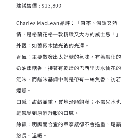
建議售價 : $13,800
Charles MacLean品評：「直率、溫暖又熱
情，是格蘭花格一款精緻又大方的威士忌！」
外觀：如薔薇木拋光後的光澤。
香氣：主要散發出太妃糖的氣味，有著融化的
奶油焦糖香，接著有乾燥的巴西里與水仙花的
氣味，而鹹味基調中則是帶有一絲焦香，彷若
煙燻。
口感：甜鹹並重，質地滑順飽滿；不需兌水也
能感受到原酒舒服的口感。
餘韻：明顯而合宜的單寧感卻不會過重，尾韻
悠長、溫暖。