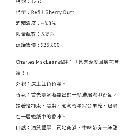
桶號：1375
桶型：Refill Sherry Butt
酒精濃度：48.3%
限量瓶數：535瓶
建議售價 : $25,800
Charles MacLean品評：「具有深度且層次豐
富！」
外觀：深土紅色色澤。
香氣：首先是逐漸飄出的一絲濃縮咖啡香氣，
接著是椰棗、黑棗、葡萄乾等綜合果乾、包裹
在一層蠟紙中的香味。
口感：油質豐厚，質地飽滿，中味帶有一絲甜