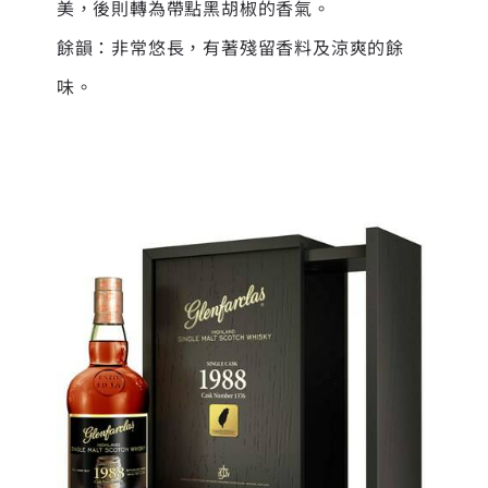
美，後則轉為帶點黑胡椒的香氣。
餘韻：非常悠長，有著殘留香料及涼爽的餘
味。