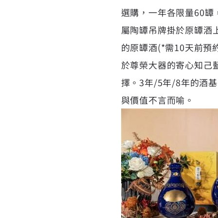
選購，一年各限量60
屬陶罈吊牌掛於原罈酒
的原罈酒(*需10天前
於尊榮大器的寄心知己藍
擇。3年/5年/8年的
與價值不言而喻。