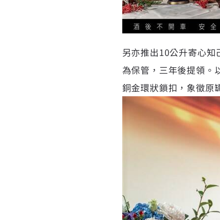
另亦推出10公升寄心
為保管，三年後提領。
銅金環狀鎖扣，象徵原