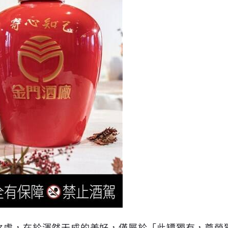
之處，在於渾然天成的美好，僅屬於「此罈獨有，尊榮