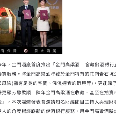
年，金門酒廠首度推出「金門高粱酒 – 窖藏儲酒銀
優質服務。將金門高粱酒貯藏於金門特有的花崗岩石坑
與風險(需有足夠的空間、溫濕適宜的環境等)，更能賦
味更顯芳醇柔順。陳年金門高粱酒在收藏、甚至在拍賣
金」，本次媒體發表會邀請知名財經節目主持人與理財專
達人的角度暢談嶄新的儲酒銀行服務，用金門高粱酒驗