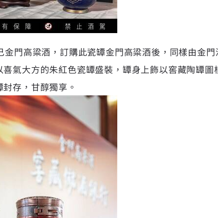
知己金門高粱酒，訂購此瓷罈金門高粱酒後，同樣由金門
以喜氣大方的朱紅色瓷罈盛裝，罈身上飾以窖藏陶罈圖
罈封存，甘醇獨享。