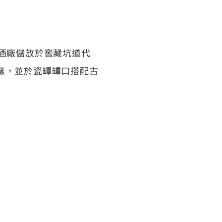
酒廠儲放於窖藏坑道代
樣，並於瓷罈罈口搭配古