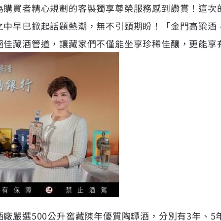
為購買者精心規劃的客製獨享尊榮服務感到讚賞！這次
中早已掀起話題熱潮，無不引頸期盼！「金門高粱酒 
絕佳藏酒管道，讓藏家們不僅能坐享珍稀佳釀，更能享
廠嚴選500公升窖藏陳年優質陶罈酒，分別有3年、5