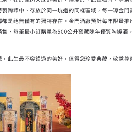
特製陶罈中、存放於同一坑道的同樣區域，每一罈金門
罈都是絕無僅有的獨特存在。金門酒廠預計每年限量推
銷售，每筆最小訂購量為500公升窖藏陳年優質陶罈酒
減，此生最不容錯過的美好，值得您珍愛典藏，敬邀尊