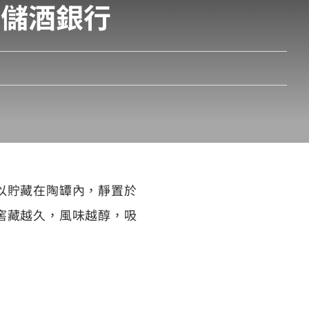
藏儲酒銀行
以貯藏在陶罈內，靜置於
窖藏越久，風味越醇，吸