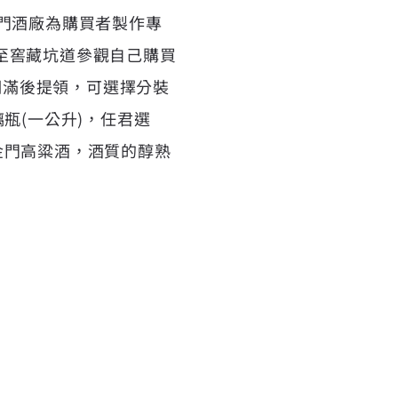
門酒廠為購買者製作專
至窖藏坑道參觀自己購買
期滿後提領，可選擇分裝
瓶(一公升)，任君選
年金門高粱酒，酒質的醇熟