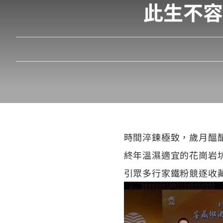
此生不容
時間淬鍊極致，歲月醞
終年溫濕適宜的花崗岩
引眾多行家鐵粉競逐收