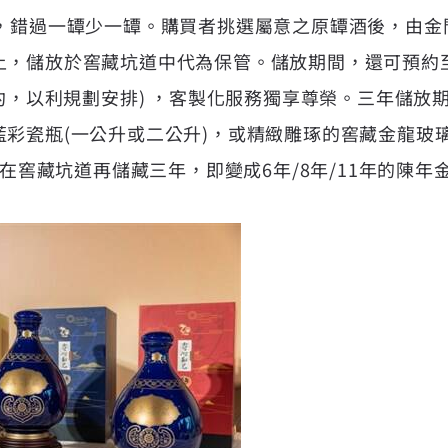
罈，錯過一罈少一罈。購買者挑選屬意之原罈酒後，由金
上，儲放於窖藏坑道中代為保管。儲放期間，還可預約
預約，以利規劃安排) ，客製化服務獨享尊榮。三年儲放
彩瓷瓶(一公升或二公升)，或精緻雕琢的窖藏金龍玻璃
酒基在窖藏坑道再儲藏三年，即變成6年/8年/11年的陳