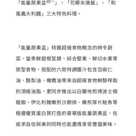
註一
「能量蔬果盆
」、「花椰米燉飯」、「和
風義大利麵」三大特色料理。
「能量蔬果盆」特選超級食物概念的時令蔬
菜、當季鮮甜根莖類、綜合堅果、鮮切水果等
原型食物，搭配的六款特調醬汁包含亞麻仁
油、酪梨油、橄欖油等來自超級食物鮮醇榨取
的頂級油脂，更同步推出以白蘭地煎烤波士頓
龍蝦、伊比利豬嫩煎沙朗排、嫩煎厚片鮭魚等
極選優質蛋白質打造的豪華版能量蔬果盆，在
追求自信與美的同時也能盡情享受豐盛美味。