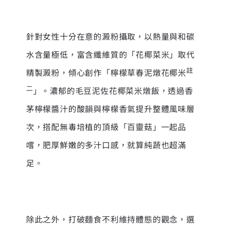
針對女性十分在意的澱粉攝取，以熱量與和碳
水含量極低，富含纖維質的「花椰菜米」取代
註
精製澱粉，傾心創作「檸檬草春泥燉花椰米
二
」。濃郁的毛豆泥佐花椰菜米燉飯，透過香
茅檸檬醬汁的酸韻與檸檬香氣提升整體風味層
次，搭配無毒培植的頂級「百靈菇」一起品
嚐，肥厚鮮嫩的多汁口感，就算純蔬也超滿
足。
除此之外，打破麵食不利維持體態的觀念，選