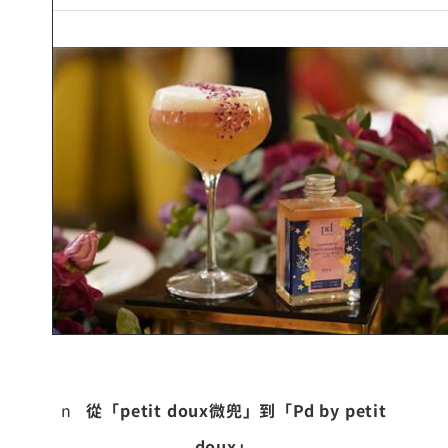
n
從「petit doux微兜」到「Pd by petit
doux」