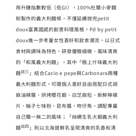
用升糖指數較低（低GI），100%杜蘭小麥麵
粉製作的義大利麵條，不僅延續微兜petit
doux富異國感的創意料理風格，Pd by petit
doux進一步考量女性喜好和飲食潮流，以日式
食材與調味為特色，研發優雅細緻、風味清爽
的「和風義大利麵」。其中「極上什味義大利
註三
麵
」結合Cacio e pepe與Carbonara兩種
義大利麵形式，可隨個人喜好自由搭配日式胡
麻油辣醬、烘烤櫻花蝦、白芝麻粒、新鮮檸檬
片、柚子七味粉、昆布醬、吻仔魚，調配專屬
自己獨一無二的風味；「絲綢生乳大蝦義大利
註四
麵
」則以北海道鮮乳呈現清爽的乳香和清