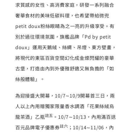
求質感的女性、高消費家庭，研發一系列融合
奢華食材的美味低碳料理，也希望帶給微兜
petit doux粉絲眼睛為之一亮的升級享受。有
別於過往環境氛圍，旗艦品牌「Pd by petit
doux」運用天鵝絨、絲綢、吊燈、東方壁畫，
將現代的東區百貨空間幻化成金燦閃耀的豪華
古堡，打造由內到外優雅舒適又無負擔的「如
絲般體驗」。
為迎接盛大開幕，10/7∼10/9開幕首三日，兩
人以上內用贈獨家限量香水調酒「花果絲絨烏
註五
龍茶酒」乙瓶
。10/7∼10/13，內用滿百送
註六
百元品牌電子優惠券
；10/14∼11/06，內