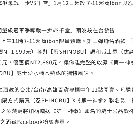
奪戰一步VS千堂」1月12日起於 7-11超商Ibon
羽量級冠軍爭奪戰一步VS千堂」兩波段在台發售
上午11時7-11超商ibon限量預購。第三彈聯名酒款
NT1,990元）將與【忍SHINOBU】調和威士忌（建
80元，優惠價NT2,880元。讓你能完整的收藏《第一
NOBU】威士忌水楢木熟成的獨特風味。
之酒藏的台北/台南/高雄百貨專櫃中午12點開賣。凡購買
購方式購買【忍SHINOBU】X《第一神拳》聯名款
，刻之酒藏更將加碼贈送《第一神拳》聯名的威士忌品飲杯
之酒藏Facebook粉絲專頁。