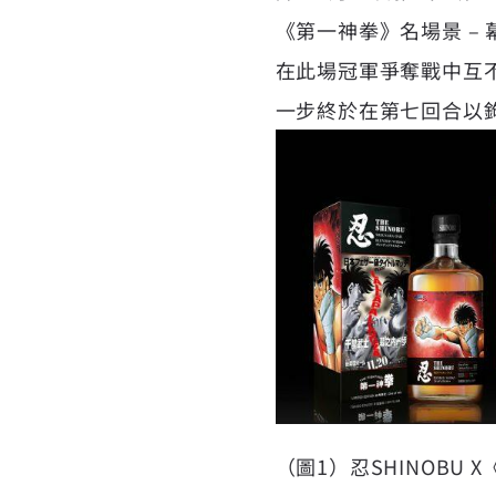
《第一神拳》名場景 –
在此場冠軍爭奪戰中互
一步終於在第七回合以
（圖1）忍SHINOBU