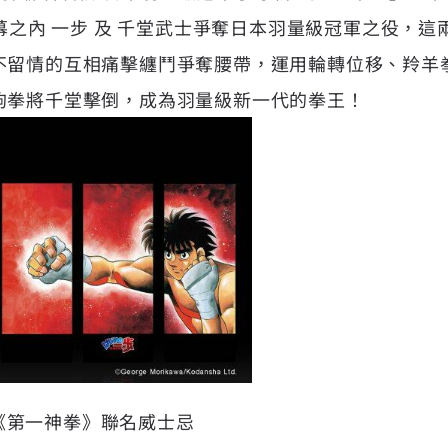
 幕之內 一步 及 千堂武士爭奪日本羽量級冠軍之役，
不留情的互相痛擊纏鬥爭奪腰帶，運用輪轉位移、羚羊
鉤拳將千堂擊倒，成為羽量級新一代的拳王！
 X《第一神拳》聯名威士忌