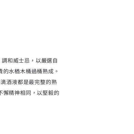
U）調和威士忌，以嚴選自
貴的水楢木桶過桶熟成。
每滴酒液都是最完整的熟
不懈精神相同，以堅毅的