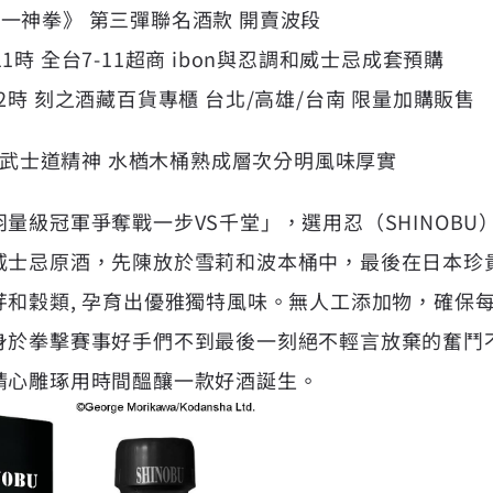
 《第一神拳》 第三彈聯名酒款 開賣波段
午11時 全台7-11超商 ibon與忍調和威士忌成套預購
中午12時 刻之酒藏百貨專櫃 台北/高雄/台南 限量加購販售
毅的武士道精神 水楢木桶熟成層次分明風味厚實
量級冠軍爭奪戰一步VS千堂」，選用忍（SHINOB
威士忌原酒，先陳放於雪莉和波本桶中，最後在日本珍
芽和穀類, 孕育出優雅獨特風味。無人工添加物，確保
身於拳擊賽事好手們不到最後一刻絕不輕言放棄的奮鬥
精心雕琢用時間醞釀一款好酒誕生。