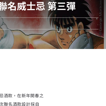
》聯名威士忌 第三彈
士忌酒款，在新年開春之
本次聯名酒款設計採自