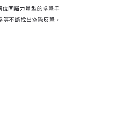
這兩位同屬力量型的拳擊手
拳等不斷找出空隙反擊，