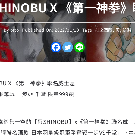
HINOBU X 《第一神拳
By
otto
Published On: 2022/01/10
Tags:
刻之酒藏
,
忍
,
新潟
OBU X 《第一神拳》聯名威士忌
奪戰 一步vs 千堂 限量999瓶
預購銷售一空的【忍SHINOBU】x《第一神拳》聯名威
三彈聯名酒款-日本羽量級冠軍爭奪戰一步VS千堂」。