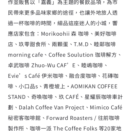
作並販售以「嘉義」為主題的餐飲品項，為市
民帶來更多品味家鄉的途徑，也讓外地旅人透
過一杯咖啡的時間，細品這座迷人的小城，響
應店家包含：Morikoohii 森 咖啡、美好咖啡
店、玖零甜食所、兩顆蛋、T.M.D、睦鄰咖啡
morning cafe、Coffee Soulution 珈琲解方、
卓武咖啡 Zhuo-Wu CAF’E、睦嶋咖啡、
Evie’s Café 伊米咖啡、融合度咖啡、花磚咖
啡、小口品s、青橙坡上・AOMIKAN COFFEE
STAND、奇喚咖啡、玖 CAFÉ、星耀辰咖啡車計
劃、Dalah Coffee Van Project、Mimico Café
秘密客咖啡館、Forward Roasters / 往前咖啡
製作所、咖啡一派 The Coffee Folks 等20家地