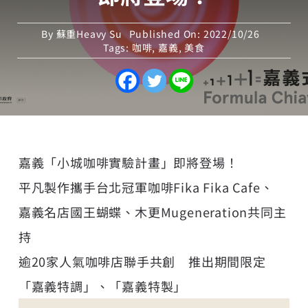
By
蘇重Heavy Su
Published On: 2022/10/26
Tags:
咖啡
,
嘉義
,
美食
嘉義「小城咖啡實驗計畫」即將登場！
平凡製作攜手台北冠軍咖啡Fika Fika Cafe、
嘉義名店國王蝴蝶、木更Mugeneration共同主
持
逾20家人氣咖啡店聯手共創 推出期間限定
「嘉義特調」、「嘉義特製」