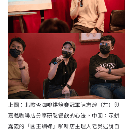
上圖：北歐盃咖啡烘焙賽冠軍陳志煌（左）與
嘉義咖啡店分享研製餐飲的心法。中圖：深耕
嘉義的「國王蝴蝶」咖啡店主理人老吳述說自