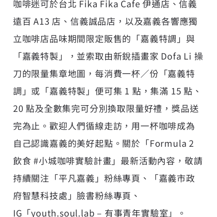
咖啡迷可於台北 Fika Fika Cafe 伊通店、信義
遠百 A13 店、信義誠品店，以及嘉義各響應獨
立咖啡店品味期間限定販售的「嘉義特調」與
「嘉義特製」，並索取由新銳插畫家 Dofa Li 操
刀的限量集章地圖，每消費一杯／份「嘉義特
調」或「嘉義特製」便可集 1 點，集滿 15 點、
20 點及全數集完可分別換取限量好禮，獎品送
完為止。歡迎人們循線走訪，用一杯咖啡成為
自己認識嘉義的美好起點。關於「Formula 2
飲食 #小城咖啡實驗計畫」最新活動內容，敬請
持續關注「平凡嘉義」粉絲專頁、「嘉義市政
府智慧科技處」臉書粉絲專頁、
IG「youth.soul.lab – 有事青年實驗室」。