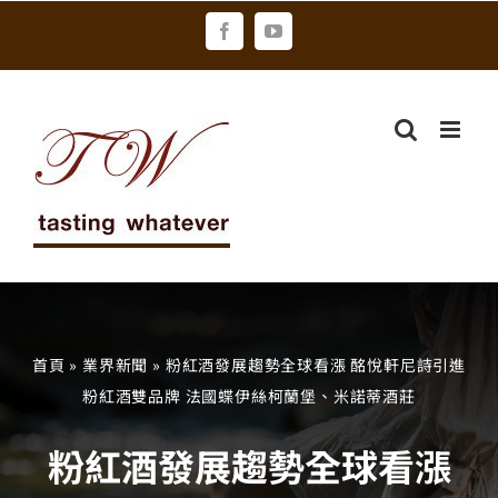
Skip
Facebook
YouTube
to
content
首頁
»
業界新聞
»
粉紅酒發展趨勢全球看漲 酩悅軒尼詩引進
粉紅酒雙品牌 法國蝶伊絲柯蘭堡、米諾蒂酒莊
粉紅酒發展趨勢全球看漲