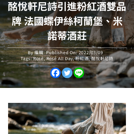
酩悅軒尼詩引進粉紅酒雙品
牌 法國蝶伊絲柯蘭堡、米
諾蒂酒莊
By
編輯
Published On: 2022/03/09
Tags:
Rosé
,
Rosé All Day
,
粉紅酒
,
酩悅軒尼詩