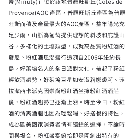
蒂(Minuty)」位於該地普羅旺斯丘(Côtes de
Provence)AOC 產區，普羅旺斯丘產區為普羅
旺斯面積及產量最大的AOC產區，整年陽光充
足少雨，山脈為葡萄提供理想的斜坡和庇護山
谷，多樣化的土壤類型，成就高品質粉紅酒的
發展。粉紅酒風潮盛行追溯自2006年紐約長
島，好萊塢名人的全日派對文化，帶起了粉紅
輕飲酒趨勢，好萊塢巨星如安潔莉娜裘莉、莎
拉潔西卡派克因崇尚粉紅酒坐擁粉紅酒酒莊
後，粉紅酒趨勢已逐漸上漲。時至今日，粉紅
酒的清爽酒體也因為輕鬆喝、好搭餐的特性，
成為歐美國家消費者情有獨鍾的選擇，不論時
間與場合，粉紅盛宴俯拾即是開創出特有的