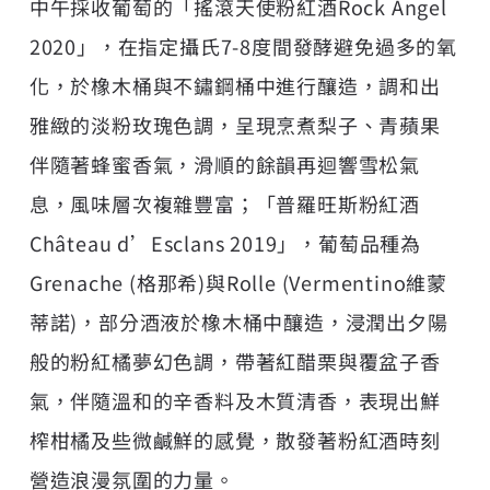
中午採收葡萄的「搖滾天使粉紅酒Rock Angel
2020」，在指定攝氏7-8度間發酵避免過多的氧
化，於橡木桶與不鏽鋼桶中進行釀造，調和出
雅緻的淡粉玫瑰色調，呈現烹煮梨子、青蘋果
伴隨著蜂蜜香氣，滑順的餘韻再迴響雪松氣
息，風味層次複雜豐富；「普羅旺斯粉紅酒
Château d’Esclans 2019」，葡萄品種為
Grenache (格那希)與Rolle (Vermentino維蒙
蒂諾)，部分酒液於橡木桶中釀造，浸潤出夕陽
般的粉紅橘夢幻色調，帶著紅醋栗與覆盆子香
氣，伴隨溫和的辛香料及木質清香，表現出鮮
榨柑橘及些微鹹鮮的感覺，散發著粉紅酒時刻
營造浪漫氛圍的力量。