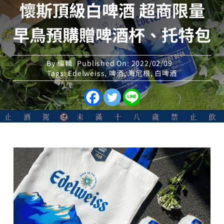
懷斯頂級白啤酒 超商限量
早鳥預購贈啤酒杯、托特包
By
編輯
Published On: 2022/02/09
Tags:
Edelweiss
,
啤酒
,
海尼根
,
白啤酒