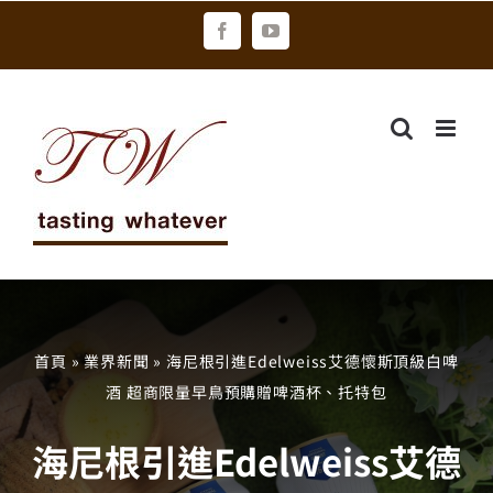
Skip
Facebook
YouTube
to
content
首頁
»
業界新聞
»
海尼根引進Edelweiss艾德懷斯頂級白啤
酒 超商限量早鳥預購贈啤酒杯、托特包
海尼根引進Edelweiss艾德