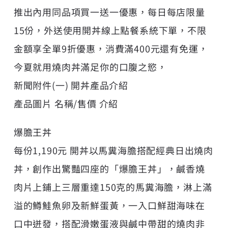
推出內用同品項買一送一優惠，每日每店限量
15份，外送使用開丼線上點餐系統下單，不限
金額享全單9折優惠，消費滿400元還有免運，
今夏就用燒肉丼滿足你的口腹之慾，
新聞附件(一) 開丼產品介紹
產品圖片 名稱/售價 介紹
爆膽王丼
每份1,190元 開丼以馬糞海膽搭配經典日出燒肉
丼，創作出驚豔四座的「爆膽王丼」，鹹香燒
肉片上鋪上三層重達150克的馬糞海膽，淋上滿
溢的鱒鮭魚卵及新鮮蛋黃，一入口鮮甜海味在
口中迸發，搭配滑嫩蛋液與鹹中帶甜的燒肉非