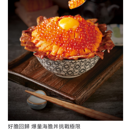
好膽回歸 爆量海膽丼挑戰極限