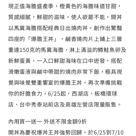
現正值海膽盛產季，橙黃色的海膽味道甘甜，
質感細膩，鮮甜的滋味，使人欲罷不能，開丼
以馬糞海膽搭配經典日出燒肉丼，創作出驚豔
四座的「爆膽王丼」，鹹香燒肉片上鋪上三層
重達150克的馬糞海膽，淋上滿溢的鱒鮭魚卵及
新鮮蛋黃，一入口鮮甜海味在口中迸發，搭配
滑嫩蛋液與鹹中帶甜的燒肉非常下飯，極具視
覺與味覺雙重饗宴的爆膽王丼，再次準備挑戰
你的好膽食力，6/25起，西湖店、板橋環球
店、台中秀泰站前店及高雄左營店限量販售。
內用買一送一 外送不限金額9折
開丼為慶祝爆丼王丼強勢回歸，於6/25到7/10