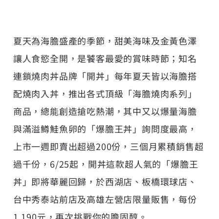
夏天為海膽盛產的季節，甜美海味及金黃色澤
讓人食慾全開，是饕客最愛的賞味時節；知名
連鎖燒肉丼品牌「開丼」每年夏天皆以海膽搭
配燒肉入丼，推出各式頂級「海膽燒肉系列」
商品，總能創造搶吃熱潮，其中又以爆量海膽
與滿溢鱒鮭魚卵的「爆膽王丼」詢問度最高，
上市一週即賣出超過200份，三個月累積銷售超
過千份，6/25起，開丼這款超人氣的「爆膽王
丼」即將華麗回歸，於西湖店、板橋環球店、
台中秀泰站前店及高雄左營店限量販售，每份
1,190元，再次挑戰你的膽固醇。