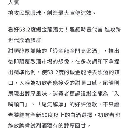
人氣
搶攻民眾眼球，創造最大宣傳綜效。
看好53.2度緞金龍潛力！邀羅時豐代言 進攻跨
世代飲酒族群
甜順醇厚並陳的「緞金龍金門高粱酒」，推出
後即顛覆烈酒市場的想像，在多次調和下拿捏
出精準比例，使53.2度的緞金龍除去烈酒的辣
口，入喉為初飲者能接受的甜順口感，尾韻則
展現出醇厚風味。消費者更認證緞金龍為「入
嘴順口」、「尾氣醇厚」的好評酒款，不只讓
老饕能有全新50度以上的白酒選擇，初飲者也
能放膽嘗試烈酒獨有的醇厚回甘。