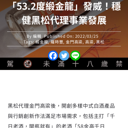
「53.2度緞金龍」發威！穩
健黑松代理事業發展
By
編輯
Published On: 2022/03/25
Tags:
緞金龍
,
羅時豐
,
金門高粱
,
高粱
,
黑松
黑松代理金門高粱後，開創多樣中式白酒產品
與行銷創新作法滿足市場需求，包括主打「千
日老酒，開瓶就有」的老酒「58金高千日