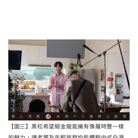
【圖三】黑松希望緞金龍能擁有像羅時豐一樣
的魅力，讓老饕及年輕族群均能體驗中式白酒