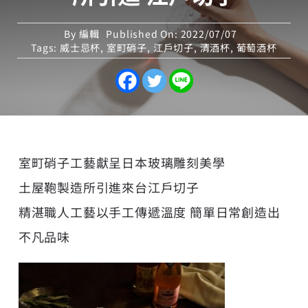
By
編輯
Published On: 2022/07/07
Tags:
威士忌杯
,
室町硝子
,
江戶切子
,
清酒杯
,
葡萄酒杯
室町硝子工藝獻呈日本玻璃雕刻美學
土屋鞄製造所引進來台江戶切子
精湛職人工藝以手工傳遞溫度 簡單日常創造出
不凡品味