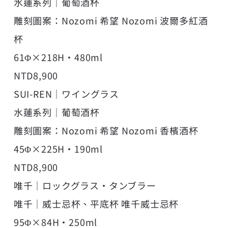
水蓮系列｜葡萄酒杯
雕刻圖案：Nozomi 希望 Nozomi 波爾多紅酒
杯
61Φ×218H・480ml
NTD8,900
SUI-REN｜ワイングラス
水蓮系列｜葡萄酒杯
雕刻圖案：Nozomi 希望 Nozomi 香檳酒杯
45Φ×225H・190ml
NTD8,900
唯千｜ロックグラス・タンブラー
唯千｜威士忌杯、平底杯 唯千威士忌杯
95Φ×84H・250ml