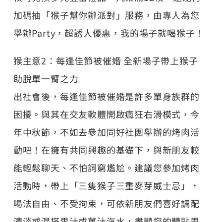
加碼抽「猴子幫你辦派對」服務，由專人為您
舉辦Party，超誘人優惠，我的場子就喝猴子！
猴主意2：每逢佳節被催婚 全新場子帶上猴子
助脫單一臂之力
出社會後，每逢佳節被催婚是許多單身族群的
困擾。與其在交友軟體開啟瘋狂右滑模式，今
年中秋節，不如去參加同好社團舉辦的烤肉活
動吧！在擁有共同興趣的基礎下，與新朋友較
能輕鬆聊天、不怕詞窮尷尬。建議您參加烤肉
活動時，帶上「三隻猴子三重麥芽威士忌」，
喝法自由、不受拘束，可依新朋友們喜好調配
濃淡或混搭果汁或薑汁汽水，盡顯您的體貼周