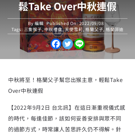
鬆Take Over中秋連假
By
編輯
Published On: 2022/09/08
Tags:
三隻猴子
,
中秋禮盒
,
天使雪莉
,
格蘭父子
,
格蘭菲迪
中秋將至！格蘭父子幫您出猴主意，輕鬆Take
Over中秋連假
【2022年9月2日 台北訊】在這日漸重視儀式感
的時代，每逢佳節，該如何妥善安排與眾不同
的過節方式，時常讓人苦思許久仍不得解。針