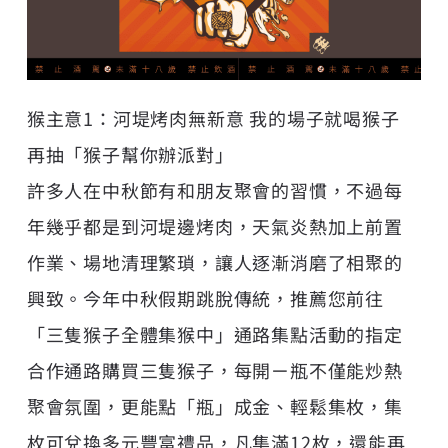
猴主意1：河堤烤肉無新意 我的場子就喝猴子
再抽「猴子幫你辦派對」
許多人在中秋節有和朋友聚會的習慣，不過每
年幾乎都是到河堤邊烤肉，天氣炎熱加上前置
作業、場地清理繁瑣，讓人逐漸消磨了相聚的
興致。今年中秋假期跳脫傳統，推薦您前往
「三隻猴子全體集猴中」通路集點活動的指定
合作通路購買三隻猴子，每開ㄧ瓶不僅能炒熱
聚會氛圍，更能點「瓶」成金、輕鬆集枚，集
枚可兌換多元豐富禮品，凡集滿12枚，還能再