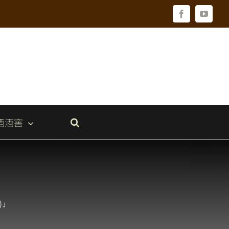
Facebook
YouTu
酒酒窖
)」