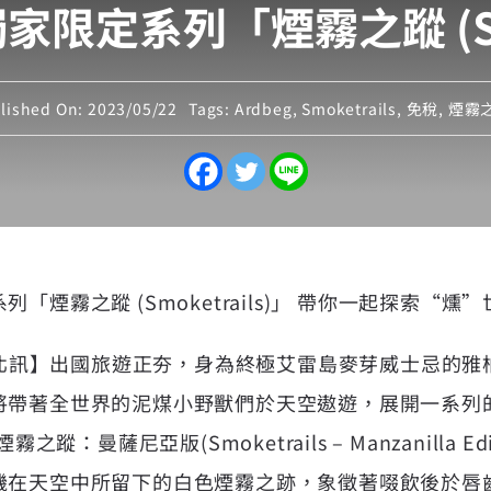
限定系列「煙霧之蹤 (Smok
lished On: 2023/05/22
Tags:
Ardbeg
,
Smoketrails
,
免稅
,
煙霧
「煙霧之蹤 (Smoketrails)」 帶你一起探索“燻
台北訊】出國旅遊正夯，身為終極艾雷島麥芽威士忌的雅柏也
將帶著全世界的泥煤小野獸們於天空遨遊，展開一系列
之蹤：曼薩尼亞版(Smoketrails – Manzanilla E
機在天空中所留下的白色煙霧之跡，象徵著啜飲後於唇