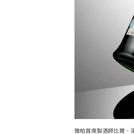
雅柏首席製酒師比爾．梁思