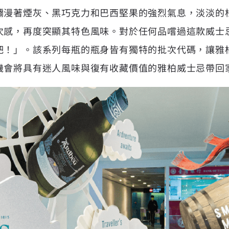
瀰漫著煙灰、黑巧克力和巴西堅果的強烈氣息，淡淡的
次感，再度突顯其特色風味。對於任何品嚐過這款威士
吧！」。該系列每瓶的瓶身皆有獨特的批次代碼，讓雅
機會將具有迷人風味與復有收藏價值的雅柏威士忌帶回