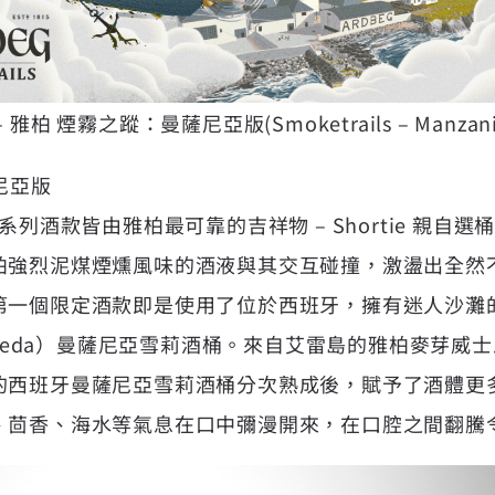
 煙霧之蹤：曼薩尼亞版(Smoketrails – Manzanill
尼亞版
ils)系列酒款皆由雅柏最可靠的吉祥物 – Shortie 親
柏強烈泥煤煙燻風味的酒液與其交互碰撞，激盪出全然
第一個限定酒款即是使用了位於西班牙，擁有迷人沙灘
 Barrameda）曼薩尼亞雪莉酒桶。來自艾雷島的雅柏麥
的西班牙曼薩尼亞雪莉酒桶分次熟成後，賦予了酒體更
、茴香、海水等氣息在口中彌漫開來，在口腔之間翻騰