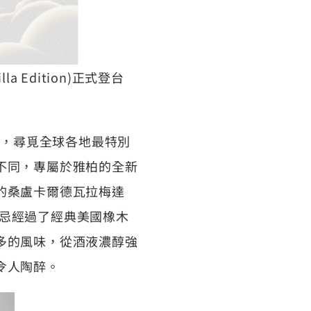
a Edition)正式登台
自選桶，尋覓全球各地最特別
不同，專屬於雅柏的全新
的桑盧卡爾德瓦拉梅達
芽威士忌經過了經典美國橡木
多的風味，從酒液濃醇強
令人陶醉。