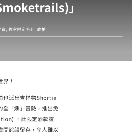
etrails)」
之蹤
,
獨家限定系列
,
雅柏
”世界！
派出吉祥物Shortie
的全「燻」冒險，推出免
dition) ，此限定酒款靈
齒間餘韻留存，令人難以