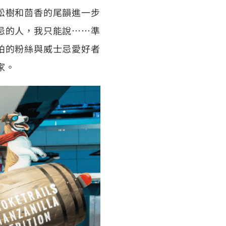
松樹和茴香的尾韻進一步
忌的人，我只能說……準
柏的粉絲與威士忌愛好者
家。