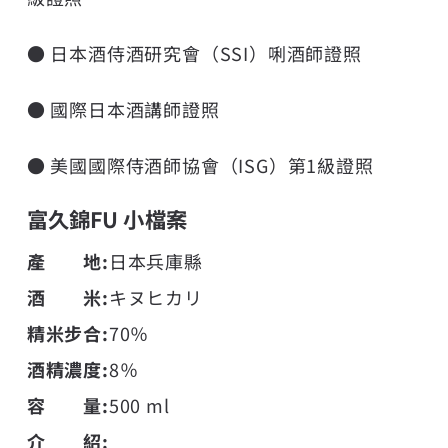
● 日本酒侍酒研究會（SSI）唎酒師證照
● 國際日本酒講師證照
● 美國國際侍酒師協會（ISG）第1級證照
富久錦FU 小檔案
產 地:
日本兵庫縣
酒 米:
キヌヒカリ
精米步合:
70％
酒精濃度:
8％
容 量:
500 ml
介 紹: