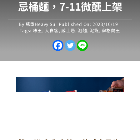
忌桶麵，7-11微醺上架
By
蘇重Heavy Su
Published On: 2023/10/19
Tags:
味王
,
大食客
,
威士忌
,
泡麵
,
泥煤
,
蘇格蘭王