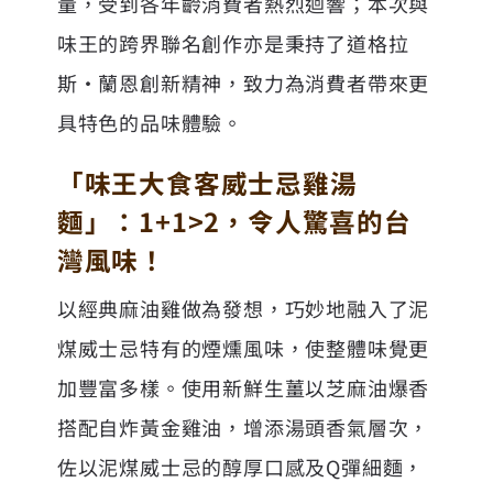
量，受到各年齡消費者熱烈迴響；本次與
味王的跨界聯名創作亦是秉持了道格拉
斯‧蘭恩創新精神，致力為消費者帶來更
具特色的品味體驗。
「味王大食客威士忌雞湯
麵」：1+1>2，令人驚喜的台
灣風味！
以經典麻油雞做為發想，巧妙地融入了泥
煤威士忌特有的煙燻風味，使整體味覺更
加豐富多樣。使用新鮮生薑以芝麻油爆香
搭配自炸黃金雞油，增添湯頭香氣層次，
佐以泥煤威士忌的醇厚口感及Q彈細麵，