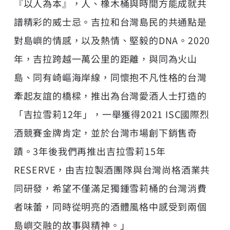
『以人為本』，人、橡木桶與時間方能成就共
譜精彩的威士忌。吉拉和台灣島民的共通點是
對島嶼的情感，以及熱情、堅毅的DNA。2020
年，吉拉跨越一萬公里的距離，與同為火山
島、同有崎嶇海岸線，同懷抱不凡性格的台灣
牽起友誼的橋樑，推出為台灣愛酒人士打造的
「吉拉雪莉12年」，一舉獲得2021 ISC國際烈
酒競賽金牌肯定，並於台灣市場創下銷售奇
蹟。3年後我們再推出吉拉雪莉15年
RESERVE，由吉拉製酒團隊與台灣尚格酒業共
同研發，希望不僅滿足獨鍾雪莉桶的台灣消費
者味蕾，同時從明亮的酒體風格中感受到兩個
島嶼交融的故事與精神。」