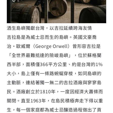
酒生島嶼獨獻台灣，以吉拉延續跨海友情
吉拉島是為威士忌而生的島嶼。英國文豪喬
治・歐威爾（George Orwell）曾形容吉拉是
「全世界最難抵達的險峻島嶼」，位於蘇格蘭
西半部，面積僅366平方公里、約是台灣的1%
大小，島上僅有一條路蜿蜒穿梭，如同島嶼的
主動脈，連結著獨一無二的吉拉酒廠與寥寥島
民。酒廠創立於1810年，一度因經濟大蕭條而
關閉。直至1963年，在島民積極奔走下得以重
生，每一個家庭都為威士忌釀造過程做出了貢