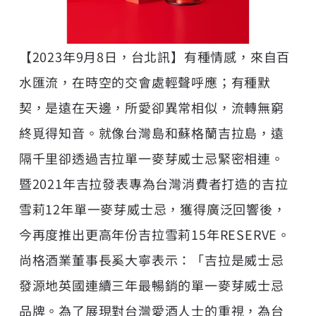
【2023年9月8日，台北訊】有種情感，來自百
水匯流，在時空的交會處輕聲呼應；有種默
契，是遠在天邊，所愛卻異常相似，流轉無窮
終覓得知音。就像台灣島和蘇格蘭吉拉島，遠
隔千里卻透過吉拉單一麥芽威士忌緊密相連。
暨2021年吉拉發表專為台灣消費者打造的
吉拉
雪莉12年
單一麥芽威士忌，獲得廣泛回響後，
今再度推出更高年份吉拉雪莉15年RESERVE。
尚格酒業董事長奚大寧表示：「
吉拉
是威士忌
發源地英國連續三年最暢銷的單一麥芽威士忌
品牌。為了展現對台灣愛酒人士的重視，為台