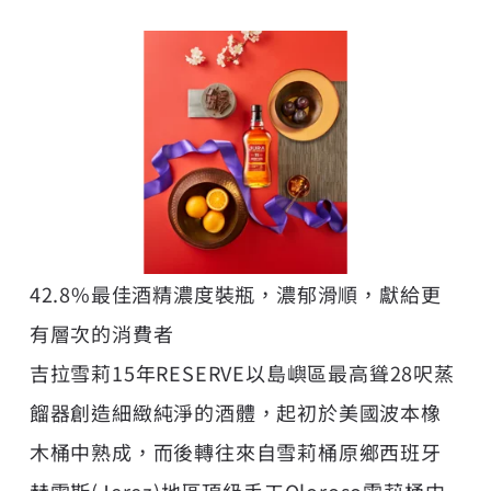
42.8%最佳酒精濃度裝瓶，濃郁滑順，獻給更
有層次的消費者
吉拉雪莉15年RESERVE以島嶼區最高聳28呎蒸
餾器創造細緻純淨的酒體，起初於美國波本橡
木桶中熟成，而後轉往來自雪莉桶原鄉西班牙
赫雷斯(Jerez)地區頂級手工Oloroso雪莉桶中