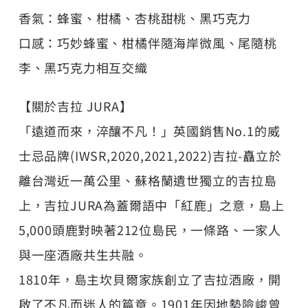
香氣：蜂蜜、柑橘、杏桃甜桃、黑巧克力
口感：巧妙蜂蜜、柑橘伴隨海岸微風、尾隨桃
李、黑巧克力相互交織
【關於吉拉 JURA】
「遠道而來，淬釀不凡！」英國銷售No.1的威
士忌品牌(IWSR,2020,2021,2022)吉拉-矗立於
離台灣近一萬公里、蘇格蘭遺世獨立的吉拉島
上，吉拉JURA為蓋爾語中「紅鹿」之意，島上
5,000頭鹿對映著212位島民，一條路、一家人
與一座酒廠共生共融。
1810年，島主坎貝爾家族創立了吉拉酒廠，開
啟了不凡而迷人的篇章。1901年因地勢險峻曾