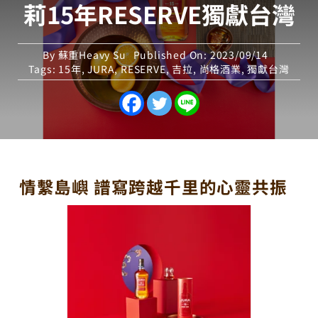
莉15年RESERVE獨獻台灣
By
蘇重Heavy Su
Published On: 2023/09/14
Tags:
15年
,
JURA
,
RESERVE
,
吉拉
,
尚格酒業
,
獨獻台灣
情繫島嶼 譜寫跨越千里的心靈共振