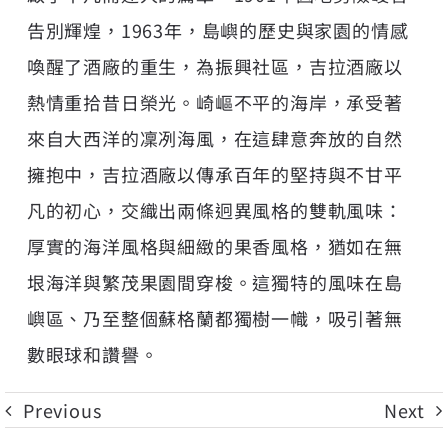
告別輝煌，1963年，島嶼的歷史與家園的情感
喚醒了酒廠的重生，為振興社區，吉拉酒廠以
熱情重拾昔日榮光。崎嶇不平的海岸，承受著
來自大西洋的凜冽海風，在這肆意奔放的自然
擁抱中，吉拉酒廠以傳承百年的堅持與不甘平
凡的初心，交織出兩條迥異風格的雙軌風味：
厚實的海洋風格與細緻的果香風格，猶如在無
垠海洋與繁茂果園間穿梭。這獨特的風味在島
嶼區、乃至整個蘇格蘭都獨樹一幟，吸引著無
數眼球和讚譽。
Previous
Next