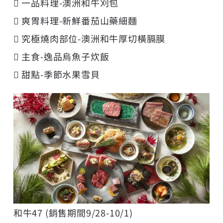
 一品料理-澳洲和牛刈包
 爽胃料理-新鮮番茄山藥細麵
 究極燒肉部位-澳洲和牛厚切橫膈膜
 主食-逸品烏魚子炊飯
 甜點-季節水果雪貝
和牛47 (銷售期間9/28-10/1)