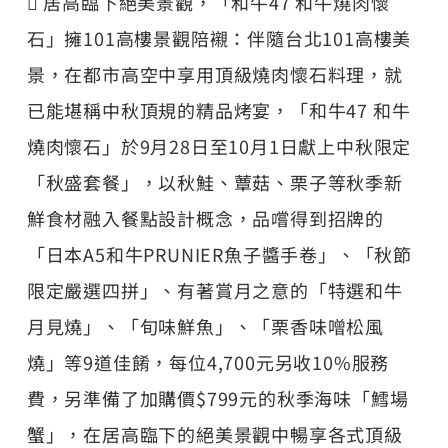
 居高臨下絕美景觀，「和牛47 和牛燒肉懷
石」擁101高樓景觀陪襯：伴隨台北101高樓美
景，在都市高空中享用頂級燒肉懷石料理，就
已能堪稱中秋頂規的精品烤宴，「和牛47 和牛
燒肉懷石」於9月28日至10月1日獻上中秋限定
「秋盛套餐」，以秋鮭、蕈菇、栗子等秋季新
鮮食材融入餐點設計概念，品嚐得到招牌的
「日本A5和牛PRUNIER魚子醬手卷」、「秋節
限定嚴選四拼」、有著賞月之意的「特選和牛
月見燒」、「旬味鮮魚」、「栗香味噌松風
燒」等9道佳餚，每位4,700元另收10%服務
費，另準備了加購價$799元的秋季海味「鱈場
蟹」，在居高臨下的絕美景觀中暢享各式頂級