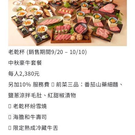
老乾杯 (銷售期間9/20 – 10/10)
中秋豪牛套餐
每人2,380元
另加10% 服務費  前菜三品：番茄山藥細麵、
鹽蔥涼拌毛肚、紅甜椒漬物
 老乾杯紛雪燒
 海膽和牛壽司
 限定熟成冷藏牛舌