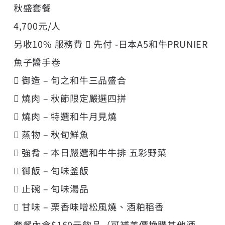
秋盛套餐
4,700元/人
另收10% 服務費  先付 -日本A5和牛PRUNIER
魚子醬手卷
 御造 – 旬之和牛三品盛合
 燒肉 – 秋節限定嚴選四拼
 燒肉 – 特選和牛月見燒
 蒸物 – 秋旬鮮魚
 強肴 – 本日嚴選和牛牛排 五彩野菜
 御飯 – 旬味釜飯
 止碗 – 旬味湯品
 甘味 – 栗香味噌松風燒、酒粕稻香
套餐內含$160元飲品（可補差價換購其他酒