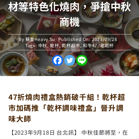
材等特色化燒肉，爭搶中秋
商機
By
蘇重Heavy Su
Published On: 2023/09/28
Tags:
中秋
,
乾杯
,
乾杯超市
,
和牛47
,
老乾杯
47折燒肉禮盒熱銷破千組！乾杯超
市加碼推「乾杯調味禮盒」晉升調
味大師
【2023年9月18日 台北訊】 中秋佳節將至，在