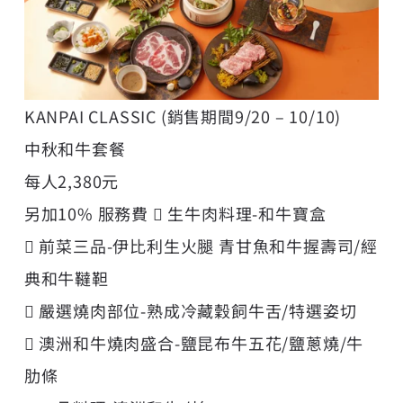
KANPAI CLASSIC (銷售期間9/20 – 10/10)
中秋和牛套餐
每人2,380元
另加10% 服務費  生牛肉料理-和牛寶盒
 前菜三品-伊比利生火腿 青甘魚和牛握壽司/經
典和牛韃靼
 嚴選燒肉部位-熟成冷藏穀飼牛舌/特選姿切
 澳洲和牛燒肉盛合-鹽昆布牛五花/鹽蔥燒/牛
肋條