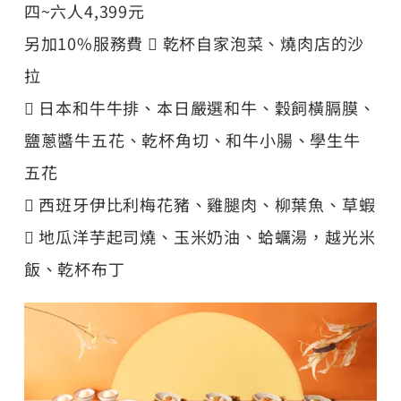
四~六人4,399元
另加10%服務費  乾杯自家泡菜、燒肉店的沙
拉
 日本和牛牛排、本日嚴選和牛、穀飼橫膈膜、
鹽蔥醬牛五花、乾杯角切、和牛小腸、學生牛
五花
 西班牙伊比利梅花豬、雞腿肉、柳葉魚、草蝦
 地瓜洋芋起司燒、玉米奶油、蛤蠣湯，越光米
飯、乾杯布丁