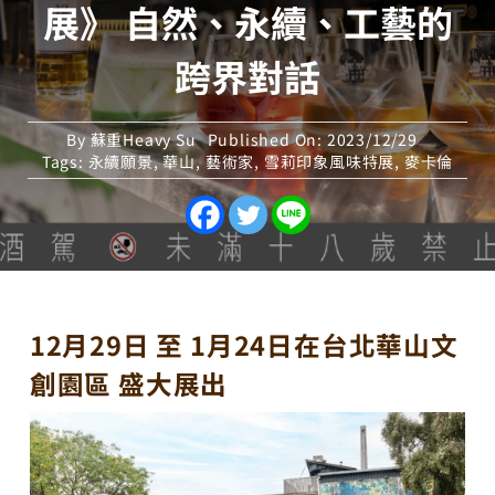
展》 自然、永續、工藝的
跨界對話
By
蘇重Heavy Su
Published On: 2023/12/29
Tags:
永續願景
,
華山
,
藝術家
,
雪莉印象風味特展
,
麥卡倫
12月29日 至 1月24日在台北華山文
創園區 盛大展出