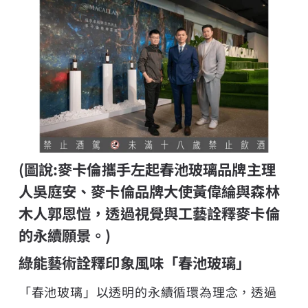
(圖說:麥卡倫攜手左起春池玻璃品牌主理
人吳庭安、麥卡倫品牌大使黃偉綸與森林
木人郭恩愷，透過視覺與工藝詮釋麥卡倫
的永續願景。)
綠能藝術詮釋印象風味「春池玻璃」
「春池玻璃」以透明的永續循環為理念，透過