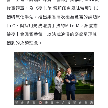
俊憲領軍，為《麥卡倫 雪莉印象風味特展》以
獨特氧化手法，推出果香層次極為豐富的調酒M
to C，與採用奶洗澄清手法的M to M，細膩描
繪麥卡倫溫潤香氣，以法式浪漫的姿態呈現其
獨到的永續理念。