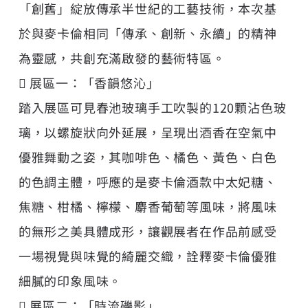
「創舊」綻放傳承半世紀的工藝技術，本次基
於與麥卡倫相同「傳承、創新、永續」的精神
為靈感，共創充滿啟發的藝術特區。
 展區一：「香韻悠沁」
踏入展區可見春池玻璃手工吹製的120顆沾色玻
璃，以螺旋狀向外延展，呈現出酒香在空氣中
優雅舞動之姿，其咖啡色、橘色、黃色、白色
的色調主體，呼應的是麥卡倫酒款中太妃糖、
焦糖、柑橘、檸檬、麝香葡萄等風味，將風味
的無形之美具體成形，讓觀展者在作品前感受
一場視覺與味覺的綺麗交織，詮釋麥卡倫優雅
細膩的印象風味。
 展區二：「時流礫影」