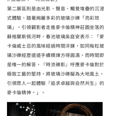
第二展區則是由光影、聲音、觸覺堆疊的沉浸
式體驗，踏著絢麗多彩的玻璃沙礫「亮彩琉
璃」，引領觀影者走進麥卡倫精神莊園坐落的
蘇格蘭斯佩河畔，春池玻璃吳庭安表示：「麥
卡倫威士忌的風味經過時間淬鍊，如同每粒玻
璃沙礫經歷道道手續精煉方得圓滿，而時間即
是唯一的解答，『時流礫影』呼應麥卡倫對於
極致工藝的堅持，將玻璃沙礫擬為大地風土，
引領眾人一起體驗『追求卓越與自然共生』的
麥卡倫精神。」。