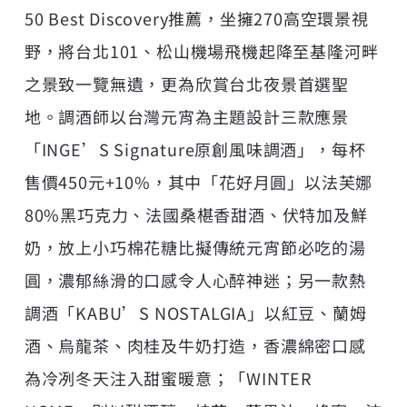
50 Best Discovery推薦，坐擁270高空環景視
野，將台北101、松山機場飛機起降至基隆河畔
之景致一覽無遺，更為欣賞台北夜景首選聖
地。調酒師以台灣元宵為主題設計三款應景
「INGE’S Signature原創風味調酒」，每杯
售價450元+10%，其中「花好月圓」以法芙娜
80%黑巧克力、法國桑椹香甜酒、伏特加及鮮
奶，放上小巧棉花糖比擬傳統元宵節必吃的湯
圓，濃郁絲滑的口感令人心醉神迷；另一款熱
調酒「KABU’S NOSTALGIA」以紅豆、蘭姆
酒、烏龍茶、肉桂及牛奶打造，香濃綿密口感
為冷冽冬天注入甜蜜暖意；「WINTER