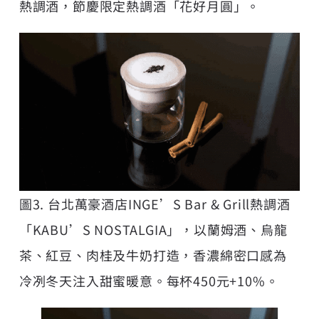
熱調酒，節慶限定熱調酒「花好月圓」。
圖3. 台北萬豪酒店INGE’S Bar & Grill熱調酒
「KABU’S NOSTALGIA」，以蘭姆酒、烏龍
茶、紅豆、肉桂及牛奶打造，香濃綿密口感為
冷冽冬天注入甜蜜暖意。每杯450元+10%。