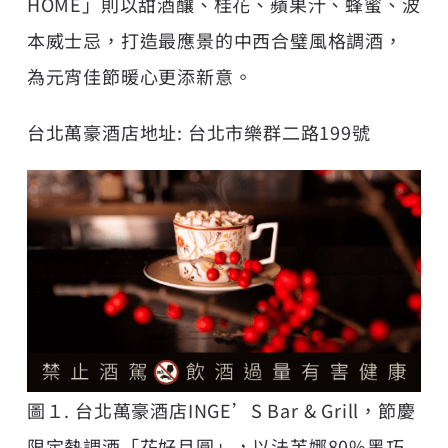
HOME」則以甜酒釀、桂花、蘋果汁、蜂蜜、波
本威士忌，打造最應景的中西合璧風格調酒，
為元宵佳節暖心更添新意。
台北萬豪酒店地址: 台北市樂群二路199號
圖１. 台北萬豪酒店INGE’S Bar & Grill，節慶
限定熱調酒「花好月圓」，以法芙娜80%黑巧