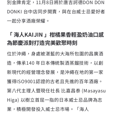
別金牌肯定，11月8日將於唐吉訶德DON DON
DONKI 台中店同步開賣，與在台威士忌愛好者
一起分享酒廠榮耀。
「 海人KAIJIN 」柑橘果香輕盈奶油口感
為節慶派對打造完美歡聚時刻
位於沖繩，身處被湛藍的大海所包圍的昌廣酒
造，傳承140 年日本傳統製酒蒸餾技術，以創
新現代的經營理念發展，是沖繩在地的第一家
獲得ISO9001認證的古老且先進的百年酒廠。
第八代主理人暨現任社長 比嘉昌泰 (Masayasu
Higa) 以樹立首屈一指的日本威士忌品牌為志
業，積極開發投入威士忌市場。「海人