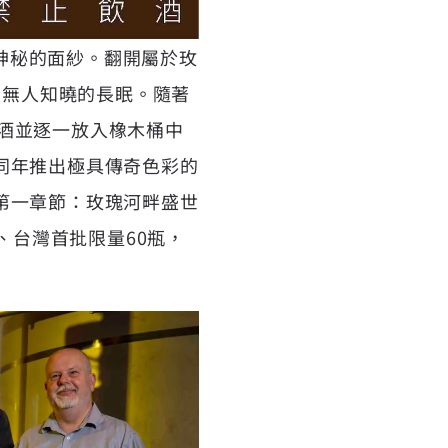
層神秘的面紗。翻開屬於玫
段無人知曉的長眠。隨著
新酒並逐一放入橡木桶中
同年推出極具傳奇色彩的
第一章節：玫瑰河畔盛世
、台灣首批限量60瓶，