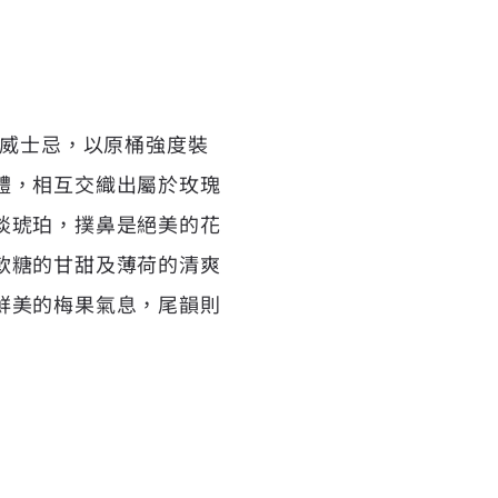
芽威士忌，以原桶強度裝
體，相互交織出屬於玫瑰
淡琥珀，撲鼻是絕美的花
軟糖的甘甜及薄荷的清爽
鮮美的梅果氣息，尾韻則