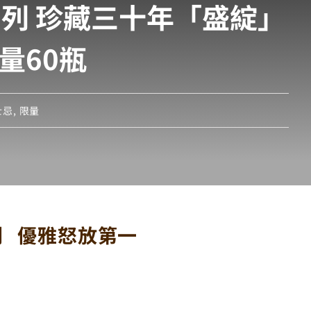
世系列 珍藏三十年「盛綻」
量60瓶
士忌
,
限量
系列 優雅怒放第一