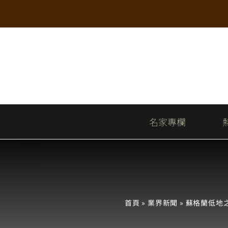
Skip
to
content
名家專欄
首頁
»
業界新聞
»
蘇格蘭低地之