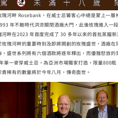
瑰河畔 Rosebank，在威士忌饕客心中總是蒙上一
993 年不敵時代洪流關閉酒廠大門，此後玫瑰進入一
河畔在2023 年首度完成了 30 多年以來的首批蒸餾
於玫瑰河畔的重要時刻及即將開創的玫瑰盛世，酒廠在
佈，盛世系列將有六個酒款將逐年釋出，而優雅怒放的
 年單一麥芽威士忌，為亞洲市場獨家打造，限量800瓶
珍貴稀有的數量將於今年八月，傳奇面世。