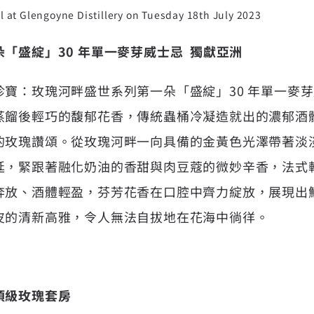
ll at Glengoyne Distillery on Tuesday 18th July 2023
「盛綻」30 年單一麥芽威士忌 獨獻亞洲
珍寶：玫瑰河畔盛世系列第一朵「盛綻」30 年單一麥
蒸餾後輕巧的馥郁花香，傳統蟲桶冷凝造就出的濃郁酒
的玫瑰讚頌。從玫瑰河畔一向具備的金黃色光澤帶著淡
延，緊跟著融化奶油的香甜與肉豆蔻的微妙辛香，法式
奔放、酒體輕盈，芬芳花香在口腔中齊力綻放，展現出
皮的清新高雅，令人無法自拔地在花海中徜徉。
頂級玫瑰套房