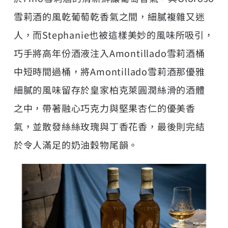
雪莉酒的風乾葡萄乾香氣之間，細膩複雜又迷
人，而Stephanie也被這樣美妙的風味所吸引，
巧手將高年份酒液注入Amontillado雪莉酒桶
中短時間過桶，將Amontillado雪莉酒那優雅
細膩的風味留存於皇家柏克萊圓潤絲滑的酒體
之中，帶著融心巧克力與堅果杏仁的優美香
氣，並散發絲絲玫瑰與丁香花香，最後則完結
於令人滿足的奶油穀物尾韻。