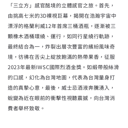
「三立方」感官酩境的立體感官之旅。首先，
由挑高七米的3D裸視巨幕，揭開在浩瀚宇宙中
漂浮的格蘭利威12年首席三桶酒瓶，逐漸被三
顆橡木酒桶環繞、運行，如同行星繞行軌跡，
最終結合為一，炸裂出層次豐富的繽紛風味奇
境，彷彿在舌尖上綻放飽滿的熱帶果香，征服
2023年最新IWSC國際烈酒金獎。如緞帶般絲滑
的口感，幻化為台灣地圖，代表為台灣量身打
造的真摯心意，最後，威士忌酒液奔騰湧入，
蛻變為近在眼前的衝擊性視聽震撼，向台灣消
費者舉杯致敬。