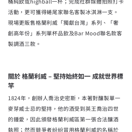
桶純飲或highball一杯；完成社群媒體拍照打卡
活動，更可獲得蜷尾家聯名客製冰淇淋一支。
現場更販售格蘭利威「獨獻台灣」系列、「奢
創高年份」系列單杯品飲及Bar Mood聯名款客
製調酒三款。
關於 格蘭利威 – 堅持始終如一 成就世界標
竿
1824年，創辦人喬治史密斯，本著對釀製單一
麥芽威士忌的堅持，他的酒受到英王喬治四世
的鍾愛，因此頒發格蘭利威區第一張合法釀酒
執照；然而競爭者紛紛冒用格蘭利威的名稱於