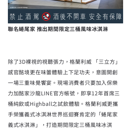
聯名蜷尾家 推出期間限定三桶風味冰淇淋
除了3D裸視的視聽張力，格蘭利威 「三立方」
感官酩境更在味蕾體驗上下足功夫，意圖開創
一場三重味覺饗宴。現場消費者只要加入保樂
力加酩家沙龍LINE官方帳號，即享12年首席三
桶純飲或Highball之試飲體驗。格蘭利威更攜
手榮獲義式冰淇淋世界巡迴賽肯定的「蜷尾家
義式冰淇淋」，打造期間限定三桶風味冰淇