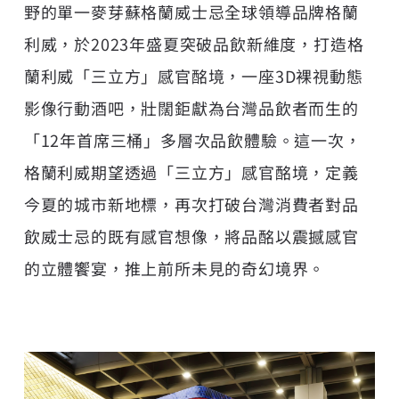
野的單一麥芽蘇格蘭威士忌全球領導品牌格蘭
利威，於2023年盛夏突破品飲新維度，打造格
蘭利威「三立方」感官酩境，一座3D裸視動態
影像行動酒吧，壯闊鉅獻為台灣品飲者而生的
「12年首席三桶」多層次品飲體驗。這一次，
格蘭利威期望透過「三立方」感官酩境，定義
今夏的城市新地標，再次打破台灣消費者對品
飲威士忌的既有感官想像，將品酩以震撼感官
的立體饗宴，推上前所未見的奇幻境界。